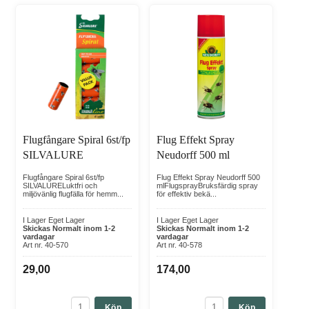
Flugfångare Spiral 6st/fp
Flug Effekt Spray
SILVALURE
Neudorff 500 ml
Flugfångare Spiral 6st/fp
Flug Effekt Spray Neudorff 500
SILVALURELuktfri och
mlFlugsprayBruksfärdig spray
miljövänlig flugfälla för hemm...
för effektiv bekä...
I Lager Eget Lager
I Lager Eget Lager
Skickas Normalt inom 1-2
Skickas Normalt inom 1-2
vardagar
vardagar
Art nr. 40-570
Art nr. 40-578
29,00
174,00
Köp
Köp