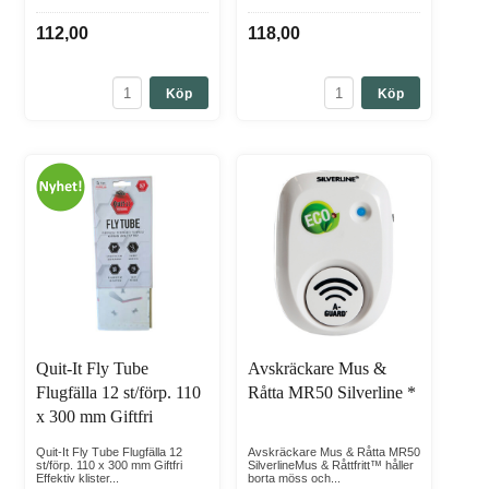
112,00
118,00
Köp
Köp
Quit-It Fly Tube
Avskräckare Mus &
Flugfälla 12 st/förp. 110
Råtta MR50 Silverline *
x 300 mm Giftfri
Quit-It Fly Tube Flugfälla 12
Avskräckare Mus & Råtta MR50
st/förp. 110 x 300 mm Giftfri
SilverlineMus & Råttfritt™ håller
Effektiv klister...
borta möss och...