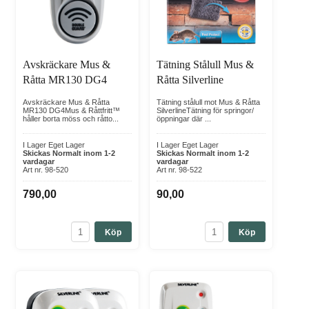
Avskräckare Mus &
Tätning Stålull Mus &
Råtta MR130 DG4
Råtta Silverline
Avskräckare Mus & Råtta
Tätning stålull mot Mus & Råtta
MR130 DG4Mus & Råttfritt™
SilverlineTätning för springor/
håller borta möss och råtto...
öppningar där ...
I Lager Eget Lager
I Lager Eget Lager
Skickas Normalt inom 1-2
Skickas Normalt inom 1-2
vardagar
vardagar
Art nr. 98-520
Art nr. 98-522
790,00
90,00
Köp
Köp