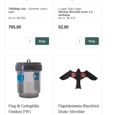
Tillfälligt slut
- Kommer snart i
I Lager Eget Lager
lager
Skickas Normalt inom 1-2
vardagar
Art nr. 98-539
Art nr. 40-572
765,00
52,00
Köp
Köp
Flug & Getingfälla
Fågelskrämma Blackbird
Outdoor FW1
Drake Silverline