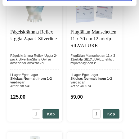
Fågelskrämma Reflex
Flugfällan Manschetten
Uggla 2-pack Silverline
11 x 30 cm 12 ark/fp
SILVALURE
Fågelskrämma Reflex Uggla 2-
Flugfällan Manschetten 11 x 3
pack SilverlineShiny Owl är
12ark/fp SILVALUREEffektivt,
avsedd för avskräckni...
miljövänligt och k...
I Lager Eget Lager
I Lager Eget Lager
Skickas Normalt inom 1-2
Skickas Normalt inom 1-2
vardagar
vardagar
Art nr. 98-541
Art nr. 40-574
125,00
59,00
Köp
Köp