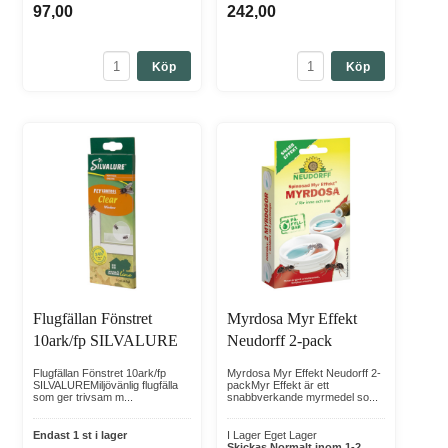
97,00
242,00
Köp
Köp
Flugfällan Fönstret
Myrdosa Myr Effekt
10ark/fp SILVALURE
Neudorff 2-pack
Flugfällan Fönstret 10ark/fp
Myrdosa Myr Effekt Neudorff 2-
SILVALUREMiljövänlig flugfälla
packMyr Effekt är ett
som ger trivsam m...
snabbverkande myrmedel so...
Endast 1 st i lager
I Lager Eget Lager
Skickas Normalt inom 1-2