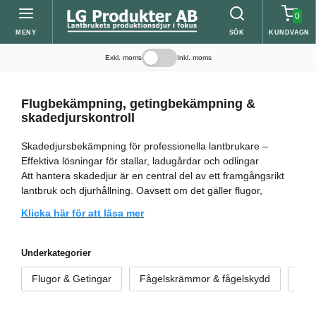
0
MENY
SÖK
KUNDVAGN
Exkl. moms
Inkl. moms
Flugbekämpning, getingbekämpning &
skadedjurskontroll
Skadedjursbekämpning för professionella lantbrukare –
Effektiva lösningar för stallar, ladugårdar och odlingar
Att hantera skadedjur är en central del av ett framgångsrikt
lantbruk och djurhållning. Oavsett om det gäller flugor,
getingar, fåglar, mygg, myror, möss, råttor eller sniglar, krävs
Klicka här för att läsa mer
professionella skadedjursprodukter för att upprätthålla en
hygienisk och skadedjursfri miljö. Vi erbjuder marknadens
ledande lösningar från varumärken Neporex, Silvalure,
Underkategorier
Flyson, Raid by Radar, Silverline, Greenline, Myrr Protect
Flugor & Getingar
Fågelskrämmor & fågelskydd
Mös
Home, Neudorff och Mjölner, utvecklade för lantbrukets
specifika behov.