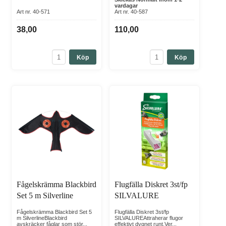
vardagar
Art nr. 40-571
Art nr. 40-587
38,00
110,00
Köp
Köp
Fågelskrämma Blackbird
Flugfälla Diskret 3st/fp
Set 5 m Silverline
SILVALURE
Fågelskrämma Blackbird Set 5
Flugfälla Diskret 3st/fp
m SilverlineBlackbird
SILVALUREAttraherar flugor
avskräcker fåglar som stör...
effektivt dygnet runt.Ver...