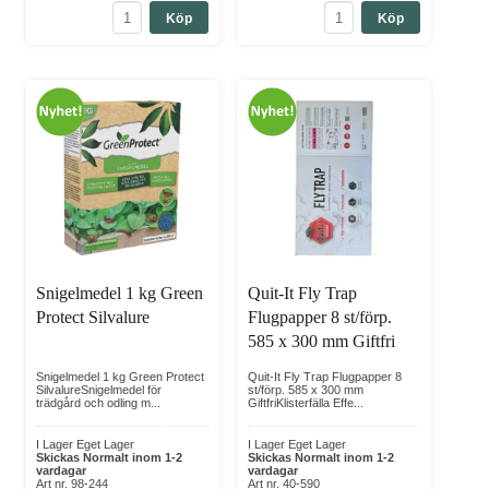
Köp
Köp
Snigelmedel 1 kg Green
Quit-It Fly Trap
Protect Silvalure
Flugpapper 8 st/förp.
585 x 300 mm Giftfri
Snigelmedel 1 kg Green Protect
Quit-It Fly Trap Flugpapper 8
SilvalureSnigelmedel för
st/förp. 585 x 300 mm
trädgård och odling m...
GiftfriKlisterfälla Effe...
I Lager Eget Lager
I Lager Eget Lager
Skickas Normalt inom 1-2
Skickas Normalt inom 1-2
vardagar
vardagar
Art nr. 98-244
Art nr. 40-590