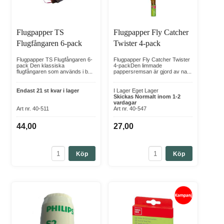
Flugpapper TS
Flugpapper Fly Catcher
Flugfångaren 6-pack
Twister 4-pack
Flugpapper TS Flugfångaren 6-
Flugpapper Fly Catcher Twister
pack Den klassiska
4-packDen limmade
flugfångaren som används i b...
pappersremsan är gjord av na...
Endast 21 st kvar i lager
I Lager Eget Lager
Skickas Normalt inom 1-2
vardagar
Art nr. 40-511
Art nr. 40-547
44,00
27,00
Köp
Köp