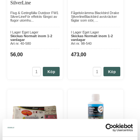
SilverLine
Flug & Getingfälla Outdoor FW1
Fågelskrämma Blackbird Drake
SilverLineFör effektiv fångst av
SilverlineBlackbird avskräcker
flugor utomhu...
fåglar som stör, ...
I Lager Eget Lager
I Lager Eget Lager
Skickas Normalt inom 1-2
Skickas Normalt inom 1-2
vardagar
vardagar
Art nr. 40-580
Art nr. 98-540
56,00
473,00
Köp
Köp