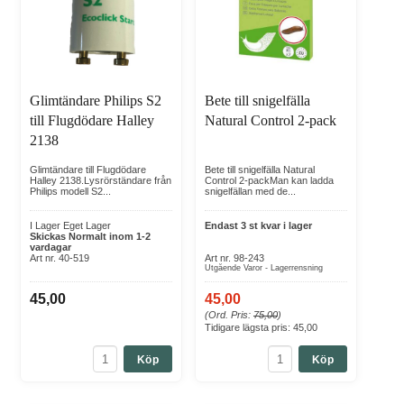
Glimtändare Philips S2
Bete till snigelfälla
till Flugdödare Halley
Natural Control 2-pack
2138
Glimtändare till Flugdödare
Bete till snigelfälla Natural
Halley 2138.Lysrörständare från
Control 2-packMan kan ladda
Philips modell S2...
snigelfällan med de...
I Lager Eget Lager
Endast 3 st kvar i lager
Skickas Normalt inom 1-2
vardagar
Art nr. 40-519
Art nr. 98-243
Utgående Varor - Lagerrensning
45,00
45,00
(Ord. Pris:
75,00
)
Tidigare lägsta pris:
45,00
Köp
Köp