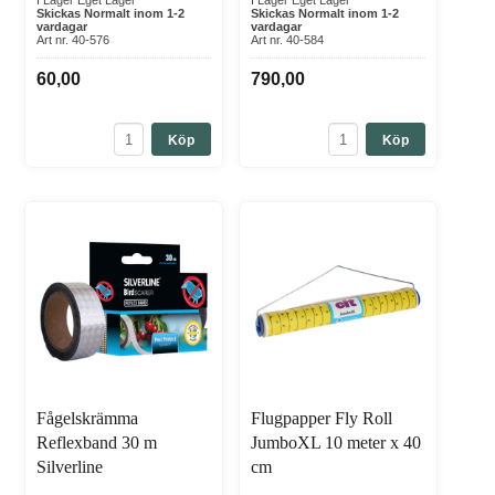
I Lager Eget Lager
I Lager Eget Lager
Skickas Normalt inom 1-2
Skickas Normalt inom 1-2
vardagar
vardagar
Art nr. 40-576
Art nr. 40-584
60,00
790,00
Köp
Köp
Fågelskrämma
Flugpapper Fly Roll
Reflexband 30 m
JumboXL 10 meter x 40
Silverline
cm