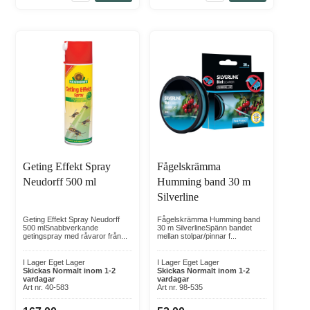
Geting Effekt Spray
Fågelskrämma
Neudorff 500 ml
Humming band 30 m
Silverline
Geting Effekt Spray Neudorff
Fågelskrämma Humming band
500 mlSnabbverkande
30 m SilverlineSpänn bandet
getingspray med råvaror från...
mellan stolpar/pinnar f...
I Lager Eget Lager
I Lager Eget Lager
Skickas Normalt inom 1-2
Skickas Normalt inom 1-2
vardagar
vardagar
Art nr. 40-583
Art nr. 98-535