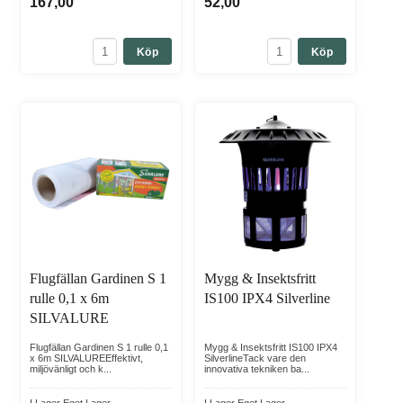
167,00
52,00
Köp
Köp
Flugfällan Gardinen S 1
Mygg & Insektsfritt
rulle 0,1 x 6m
IS100 IPX4 Silverline
SILVALURE
Flugfällan Gardinen S 1 rulle 0,1
Mygg & Insektsfritt IS100 IPX4
x 6m SILVALUREEffektivt,
SilverlineTack vare den
miljövänligt och k...
innovativa tekniken ba...