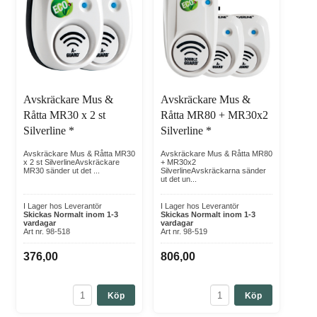
Avskräckare Mus &
Avskräckare Mus &
Råtta MR30 x 2 st
Råtta MR80 + MR30x2
Silverline *
Silverline *
Avskräckare Mus & Råtta MR30
Avskräckare Mus & Råtta MR80
x 2 st SilverlineAvskräckare
+ MR30x2
MR30 sänder ut det ...
SilverlineAvskräckarna sänder
ut det un...
I Lager hos Leverantör
I Lager hos Leverantör
Skickas Normalt inom 1-3
Skickas Normalt inom 1-3
vardagar
vardagar
Art nr. 98-518
Art nr. 98-519
376,00
806,00
Köp
Köp