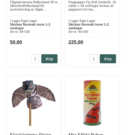
Fågelskrämma Reflexband 30 m
Flugpapper Fly Roll JumboXL 10
SilverlineReflexband för
meter x 40 cmFlugor lockas av
avskräckning av fåglar....
papperet och fas...
I Lager Eget Lager
I Lager Eget Lager
Skickas Normalt inom 1-2
Skickas Normalt inom 1-2
vardagar
vardagar
Art nr. 98-536
Art nr. 40-545
50,00
225,00
Köp
Köp
Fågelskrämma Flying
Myr Effekt Pulver