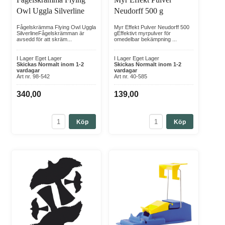
Owl Uggla Silverline
Neudorff 500 g
Fågelskrämma Flying Owl Uggla
Myr Effekt Pulver Neudorff 500
SilverlineFågelskrämman är
gEffektivt myrpulver för
avsedd för att skräm...
omedelbar bekämpning ...
I Lager Eget Lager
I Lager Eget Lager
Skickas Normalt inom 1-2
Skickas Normalt inom 1-2
vardagar
vardagar
Art nr. 98-542
Art nr. 40-585
340,00
139,00
Köp
Köp