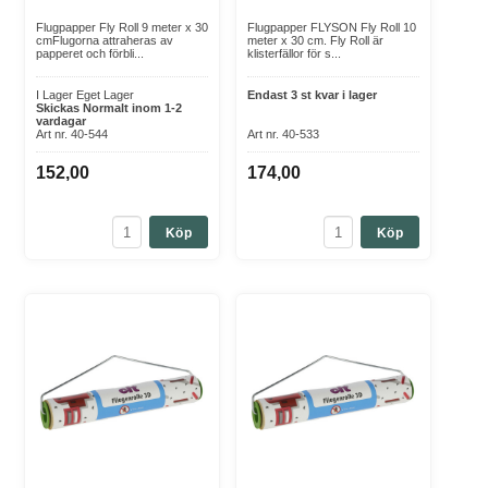
Möss & Råttor – Gnagarskydd för lantbruksmiljöer
Flugpapper Fly Roll 9 meter x 30
Flugpapper FLYSON Fly Roll 10
Möss och råttor kan förorsaka allvarliga skador och
cmFlugorna attraheras av
meter x 30 cm. Fly Roll är
kontaminera foder. Vi erbjuder professionella
papperet och förbli...
klisterfällor för s...
skadedjursprodukter från Mjölner och Silverline, inklusive
I Lager Eget Lager
Endast 3 st kvar i lager
mekaniska fällor och elektroniska avskräckare. Råttfällor med
Skickas Normalt inom 1-2
hög precision och ultraljudsavskräckare skapar en
vardagar
Art nr. 40-544
Art nr. 40-533
ogästvänlig miljö för gnagare utan att använda gift, vilket ger
ett gnagarfritt lantbruk.
152,00
174,00
Snigelbekämpning – Miljövänliga snigelfällor och bete
Sniglar kan snabbt skada odlingar och grödor. Med Natural
Köp
Köp
Control Snigelfälla och Natural Control Bete erbjuds en
kemikaliefri lösning som skyddar växter utan att skada miljön.
Dessa snigelfällor är lättanvända och effektiva för att minska
snigelpopulationer på ett hållbart sätt.