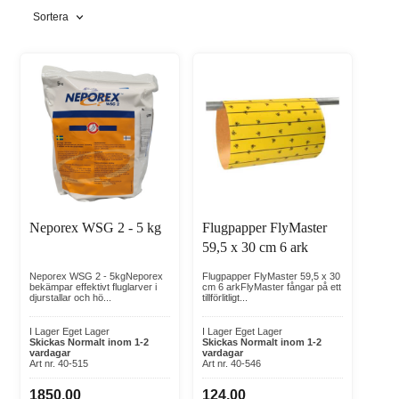
Flugor & Getingar – Effektiv flugkontroll för stall och ladugård
Sortera
Flugor, getingar och andra flygande insekter kan snabbt
skapa problem i stall, ladugård, mjölkrum, foderutrymmen
och andra miljöer på gården. Hos LG Produkter AB hittar du
ett brett sortiment för flugbekämpning, insektsbekämpning
och skadedjurskontroll anpassat för stall, ladugård, djurstall,
lantbruk och utomhusbruk.
Flugbekämpning för lantbruk
För dig som arbetar med djurhållning erbjuder vi produkter
för flugbekämpning stall, flugbekämpning djurstall och
insektsbekämpning stall. Rätt produkter hjälper till att minska
flugproblem, irriterande flugor, flugor i stall, flugor kring djur
Neporex WSG 2 - 5 kg
Flugpapper FlyMaster
och flugor vid gödsel, vilket bidrar till bättre hygien, bättre
59,5 x 30 cm 6 ark
stallhygien och en mer trivsam stallmiljö.
Neporex WSG 2 - 5kgNeporex
Flugpapper FlyMaster 59,5 x 30
bekämpar effektivt fluglarver i
cm 6 arkFlyMaster fångar på ett
Flugfällor, flugfångare och flugmedel
djurstallar och hö...
tillförlitligt...
I sortimentet finns flugfångare, flugfälla, flugfällor, flugfälla
stall, flugfälla lantbruk, flugsnöre, flugpapper, flugpåse,
I Lager Eget Lager
I Lager Eget Lager
Skickas Normalt inom 1-2
Skickas Normalt inom 1-2
flugmedel, flugmedel stall, flugmedel lantbruk och flugspray.
vardagar
vardagar
Art nr. 40-515
Art nr. 40-546
Produkterna passar för både förebyggande användning och
direkt bekämpning i häststall, kostall, fårstall, ladugårdar,
1850,00
124,00