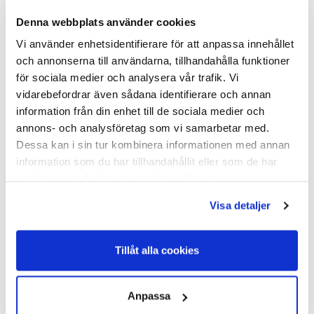
Denna webbplats använder cookies
Flugfällan Stallet 58 x
Flug & Geting
30cm 8ark/fp
Lockmedel 500 ml
Vi använder enhetsidentifierare för att anpassa innehållet
SILVALURE
SilverLine
och annonserna till användarna, tillhandahålla funktioner
för sociala medier och analysera vår trafik. Vi
Flugfällan Stallet 58 x 30cm
Flug & Geting Lockmedel 500 ml
8ark/fp SILVALUREEffektivt,
SilverLine Attractis är ett
vidarebefordrar även sådana identifierare och annan
miljövänligt och kom...
lockmedel för get...
information från din enhet till de sociala medier och
I Lager Eget Lager
I Lager Eget Lager
annons- och analysföretag som vi samarbetar med.
Skickas Normalt inom 1-2
Skickas Normalt inom 1-2
vardagar
vardagar
Dessa kan i sin tur kombinera informationen med annan
Art nr. 40-573
Art nr. 40-581
information som du har tillhandahållit eller som de har
118,00
131,00
samlat in när du har använt deras tjänster.
Visa detaljer
Köp
Köp
Tillåt alla cookies
Anpassa