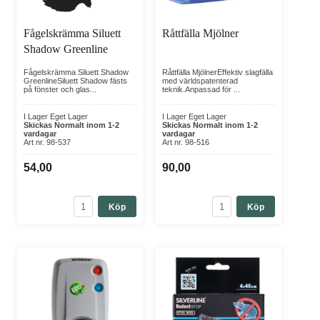
Fågelskrämma Siluett
Råttfälla Mjölner
Shadow Greenline
Fågelskrämma Siluett Shadow
Råttfälla MjölnerEffektiv slagfälla
GreenlineSiluett Shadow fästs
med världspatenterad
på fönster och glas...
teknik.Anpassad för ...
I Lager Eget Lager
I Lager Eget Lager
Skickas Normalt inom 1-2
Skickas Normalt inom 1-2
vardagar
vardagar
Art nr. 98-537
Art nr. 98-516
54,00
90,00
Köp
Köp