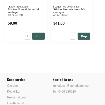
I Lager Eget Lager
I Lager hos Leverantör
Skickas Normalt inom 1-2
Skickas Normalt inom 1-3
vardagar
vardagar
Art nr. 40-591
Art nr. 98-521
59,00
341,00
Köp
Köp
Kundservice
Kontakta oss
Om oss
kundtjanst@lgprodukter.se
Köpvillkor
Tel: 0456-820020
Reklamationer
Fraktbolag &