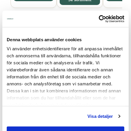
Se sortiment
40+ år
Kända fabrikat
Erfarenhet sedan 1983
För professionellt lantbruk
Denna webbplats använder cookies
Vi använder enhetsidentifierare för att anpassa innehållet
Snabb leverans
Produktrådgivning
och annonserna till användarna, tillhandahålla funktioner
Från eget lager
Vår kunniga personal hjälper dig
för sociala medier och analysera vår trafik. Vi
vidarebefordrar även sådana identifierare och annan
information från din enhet till de sociala medier och
AKO SMART-SERIES
annons- och analysföretag som vi samarbetar med.
Gör ditt
Dessa kan i sin tur kombinera informationen med annan
information som du har tillhandahållit eller som de har
elstängsel
samlat in när du har använt deras tjänster.
smart
Visa detaljer
Övervaka stängslet
i mobilen och få