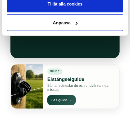
Tillåt alla cookies
larm vid problem.
Läs mer →
Anpassa
GUIDE
Elstängselguide
Så här stängslar du och undvik vanliga
misstag.
Läs guide →