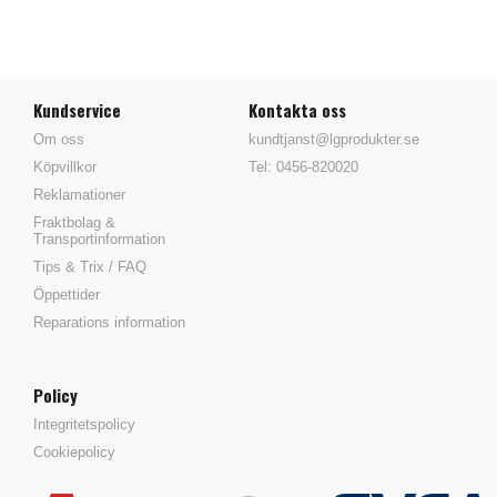
Kundservice
Kontakta oss
Om oss
kundtjanst@lgprodukter.se
Köpvillkor
Tel: 0456-820020
Reklamationer
Fraktbolag &
Transportinformation
Tips & Trix / FAQ
Öppettider
Reparations information
Policy
Integritetspolicy
Cookiepolicy