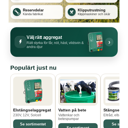
Reservdelar
Klipputrustning
Kända fabrikat
Klippmaskiner och skär
Välj rätt aggregat
›
Rätt styrka för får, nöt, häst, vildsvin &
andra djur
Populärt just nu
Elstängselaggregat
Vatten på bete
Stängseltrå
230V, 12V, Solcell
Vattenkar och
Eltråd, elband, 
betespumpar
Se sortimentet
Se sorti