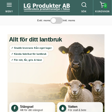
0
MENY
SÖK
KUNDVAGN
Exkl. moms
Inkl. moms
Allt för ditt lantbruk
✓ Snabb leverans från eget lager
✓ Kända fabrikat för lantbruk
✓ För nöt, får, gris & häst
Stängsel
Vatten
Allt för ditt stängsel
För stall & bete