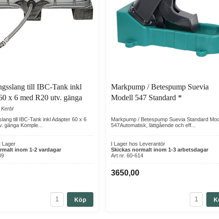
ngsslang till IBC-Tank inkl
Markpump / Betespump Suevia
60 x 6 med R20 utv. gänga
Modell 547 Standard *
 Kerbl
lang till IBC-Tank inkl Adapter 60 x 6
Markpump / Betespump Suevia Standard Mod
. gänga Komple...
547Automatisk, lättgående och eff...
t Lager
I Lager hos Leverantör
rmalt inom 1-2 vardagar
Skickas normalt inom 1-3 arbetsdagar
49
Art nr. 60-614
3650,00
Köp
K