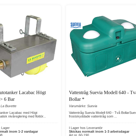
Autotanker Lacabac Högt
Vattentråg Suevia Modell 640 - Tv
-> 6 Bar
Bollar *
 La Buvette
Varumärke: Suevia
otanker Lacabac med Högt
Vattentråg Suevia Modell 640 - Två BollarSue
isk nivåreglering med flottör...
frostskyddade vattentråg som ...
t Lager
I Lager hos Leverantör
rmalt inom 1-2 vardagar
Skickas normalt inom 1-3 arbetsdagar
38
Art nr. 60-190