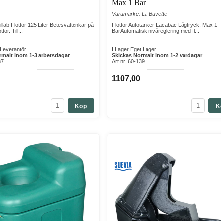
Max 1 Bar
Varumärke: La Buvette
llab Flottör 125 Liter Betesvattenkar på
Flottör Autotanker Lacabac Lågtryck. Max 1
tör. Till...
BarAutomatisk nivåreglering med fl...
 Leverantör
I Lager Eget Lager
rmalt inom 1-3 arbetsdagar
Skickas Normalt inom 1-2 vardagar
37
Art nr. 60-139
0
1107,00
Köp
K