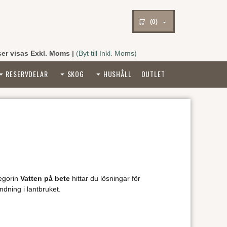
(0)
ser visas Exkl. Moms
|
(Byt till Inkl. Moms)
RESERVDELAR
SKOG
HUSHÅLL
OUTLET
tegorin
Vatten på bete
hittar du lösningar för
ndning i lantbruket.
 och tillbehör för allt från mindre hagar till större