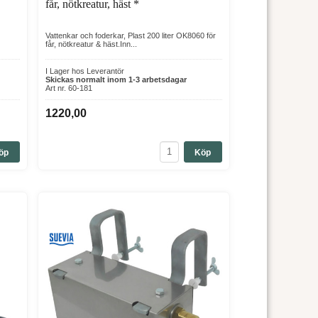
får, nötkreatur, häst *
Vattenkar och foderkar, Plast 200 liter OK8060 för
får, nötkreatur & häst.Inn...
I Lager hos Leverantör
Skickas normalt inom 1-3 arbetsdagar
Art nr. 60-181
1220,00
öp
Köp