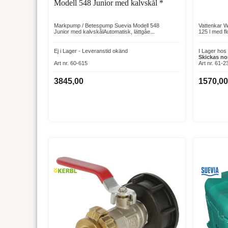
Modell 548 Junior med kalvskål *
Markpump / Betespump Suevia Modell 548
Vattenkar Wi
Junior med kalvskålAutomatisk, lättgåe...
125 l med flot
Ej i Lager - Leveranstid okänd
I Lager hos
Skickas no
Art nr. 60-615
Art nr. 61-2
3845,00
1570,0