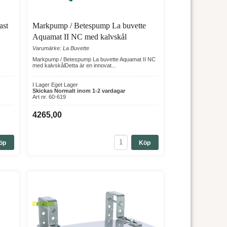
starka konstruktioner. Får kräver ofta lägre vattenhöjd
ast
Markpump / Betespump La buvette
Aquamat II NC med kalvskål
Varumärke: La Buvette
nde betesdrift under hela säsongen.
Markpump / Betespump La buvette Aquamat II NC
med kalvskålDetta är en innovat...
er betesdrift.
I Lager Eget Lager
Skickas Normalt inom 1-2 vardagar
Art nr. 60-619
st lika viktigt för att skapa en driftsäker lösning som
4265,00
ar och större betessystem.
öp
Köp
betessäsongen. Oavsett om du söker ett mindre vattenkar
dernt lantbruk.