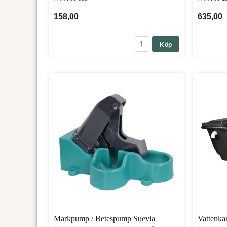
158,00
635,00
Köp
Markpump / Betespump Suevia
Vattenkar