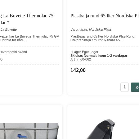
ar hög vattenförbrukning och ställer krav på stora vattenvolymer och slit
åg La Buvette Thermolac 75
Plastbalja rund 65 liter Nordiska Pl
er.
lar *
 La Buvette
Varumärke: Nordiska Plast
obusta vattenkar och hög vattenkapacitet ofta avgörande för en fungera
/ vattenkar La Buvette Thermolac 75 GV
Plastbalja rund 65 liter Nordiska PlastRund
Perfekt för båd...
universalbalja / murbruksbalja 65...
du bättre djurvälfärd, mindre spill, lägre arbetsinsats och en mer driftsäk
- Leveranstid okänd
I Lager Eget Lager
Skickas Normalt inom 1-2 vardagar
36
Art nr. 60-062
vattenkar. Slangar, kopplingar, flottörventiler och rätt placering är min
0
142,00
om hjälper dig att bygga en komplett vattenlösning för både mindre hag
K
lper dig att skapa en trygg och effektiv vattenförsörjning under hela 
du hitta praktiska alternativ för en fungerande vattenplats på bete.
urhållning med fokus på kvalitet, funktion och hållbara lösningar för mo