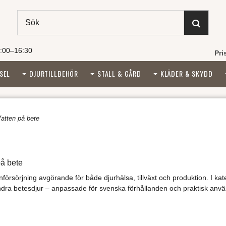
:00–16:30
Pri
SEL
DJURTILLBEHÖR
STALL & GÅRD
KLÄDER & SKYDD
atten på bete
på bete
enförsörjning avgörande för både djurhälsa, tillväxt och produktion. I ka
h andra betesdjur – anpassade för svenska förhållanden och praktisk anvä
 svenskt lantbruk sedan 1983, hittar du beteskar, vattenkar, flottörventiler