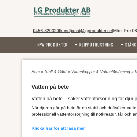
0456-820020
|
kundtjanst@lgprodukter.se
|
Mån–Fre 08
NYA PRODUKTER
KLIPPUTRUSTNING
STÄNG
Hem
»
Stall & Gård
»
Vattenkoppar & Vattenförsörjning
» V
Vatten på bete
Vatten på bete – säker vattenförsörjning för djur 
När djuren går på bete är en stabil och driftsäker vatt
professionell vattenförsörjning till nötkreatur, får oc
Hos
LG Produkter AB
, som har levererat produkter till
Klicka här för att läsa mer
betessystem med många djur.