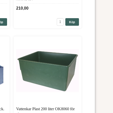
210,00
öp
Köp
ck.
Vattenkar Plast 200 liter OK8060 för