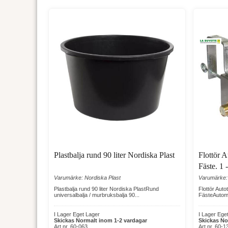
Plastbalja rund 90 liter Nordiska Plast
Flottör 
Fäste. 1 
Varumärke: Nordiska Plast
Varumärke:
Plastbalja rund 90 liter Nordiska PlastRund
Flottör Aut
universalbalja / murbruksbalja 90...
FästeAutomat
I Lager Eget Lager
I Lager Ege
Skickas Normalt inom 1-2 vardagar
Skickas No
Art nr. 60-063
Art nr. 60-1