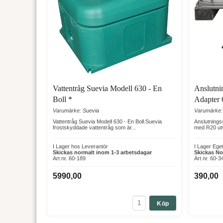
Vattentråg Suevia Modell 630 - En
Anslutni
Boll *
Adapter 
Varumärke: Suevia
Varumärke:
Vattentråg Suevia Modell 630 - En Boll.Suevia
Anslutningss
frostskyddade vattentråg som är...
med R20 utv
I Lager hos Leverantör
I Lager Ege
Skickas normalt inom 1-3 arbetsdagar
Skickas No
Art nr. 60-189
Art nr. 60-3
5990,00
390,00
Köp