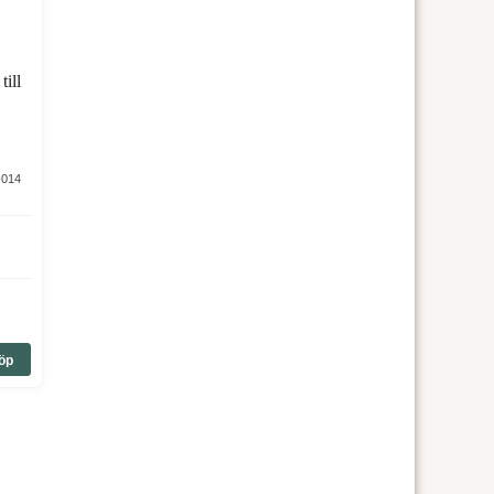
ll färre matsmältningsproblem och mindre
till
ger:
4-014
öp
tningar eller intensiva perioder.