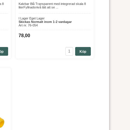
a 8
Kalvbar Blå Transparent med integrerad skala 8
literFyllnadsnivå lätt att se ...
e besättningar eller när du vill spara tid och få en
I Lager Eget Lager
Skickas Normalt inom 1-2 vardagar
Art nr. 76-054
78,00
öp
Köp
r får den bästa starten i livet!
sning på ett kontrollerat och hygieniskt sätt.
gsupptag.