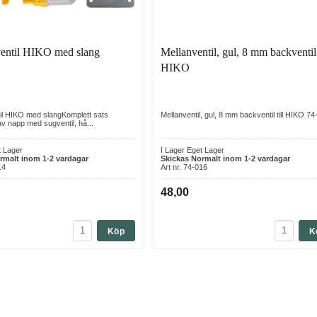
ka risken för att kalven dricker för snabbt, vilket i sin tur kan bidra ti
entil HIKO med slang
Mellanventil, gul, 8 mm backventil 
ning – särskilt under de första levnadsveckorna.
HIKO
ntil. Det gör att du snabbt kan lossa och montera delar vid disk, vilket 
il HIKO med slangKomplett sats
Mellanventil, gul, 8 mm backventil till HIKO 7
v napp med sugventil, hå...
)
en
t Lager
I Lager Eget Lager
rmalt inom 1-2 vardagar
Skickas Normalt inom 1-2 vardagar
14
Art nr. 74-016
 och snabb disk.
48,00
ofta med lutande botten som hjälper tömning och hygien.
)?
Köp
K
 få en jämnare rutin. En 38-liters flernappshink är effektiv i större besät
änd plast som motverkar bakterietillväxt och är lätt att hålla ren.