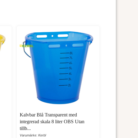
bt.
örbättrar näringsupptaget.
er kalvarna friska.
par för simultan utfodring.
/snabbkoppling för napp och ventil, vilket gör att du
Kalvbar Blå Transparent med
integrerad skala 8 liter OBS Utan
tillb...
 volym finns kalvbar 13 liter för fri tillgång, med
Varumärke: Kerbl