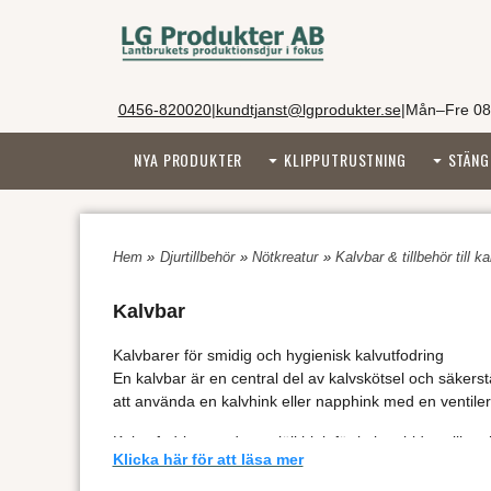
0456-820020
|
kundtjanst@lgprodukter.se
|
Mån–Fre 08
NYA PRODUKTER
KLIPPUTRUSTNING
STÄNG
Hem
»
Djurtillbehör
»
Nötkreatur
»
Kalvbar & tillbehör till k
Kalvbar
Kalvbarer för smidig och hygienisk kalvutfodring
En kalvbar är en central del av kalvskötsel och säkerstäl
att använda en kalvhink eller napphink med en ventilera
Kalvutfodring med en mjölkhink för kalvar bidrar till en
Klicka här för att läsa mer
praktisk lösning finns FixClip-ventiler, som gör rengö