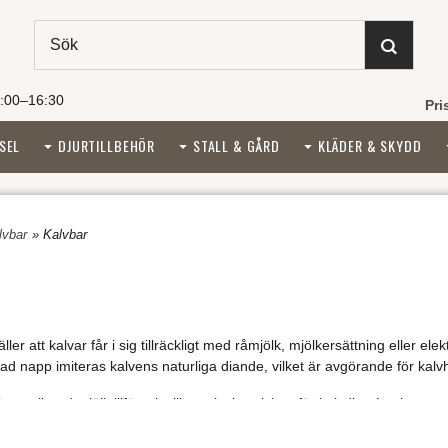
:00–16:30
Pri
SEL
DJURTILLBEHÖR
STALL & GÅRD
KLÄDER & SKYDD
alvbar
» Kalvbar
ler att kalvar får i sig tillräckligt med råmjölk, mjölkersättning eller 
d napp imiteras kalvens naturliga diande, vilket är avgörande för kalvh
 kontrollerad mjölktillförsel, vilket minskar risken för kalvdiarré och ma
ring snabbare och mer hygienisk.