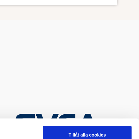
skar spill.
åkontroll och mindre felmätning.
Tillåt alla cookies