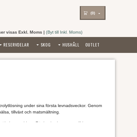
(0)
ser visas Exkl. Moms
|
(Byt till Inkl. Moms)
RESERVDELAR
SKOG
HUSHÅLL
OUTLET
elektrolytlösning under sina första levnadsveckor. Genom
älsa, tillväxt och matsmältning.
tsmältningsproblem. För lantbrukare som vill ha en