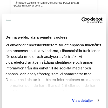
Råmjölksersättning för lamm Colstart Plus Paket 10 x 25
gKolostrumpulver som ...
I Lager Eget Lager
Skickas Normalt inom 1-2 vardagar
Art nr. 40-161
615,00
Denna webbplats använder cookies
Köp
Vi använder enhetsidentifierare för att anpassa innehållet
och annonserna till användarna, tillhandahålla funktioner
för sociala medier och analysera vår trafik. Vi
vidarebefordrar även sådana identifierare och annan
information från din enhet till de sociala medier och
annons- och analysföretag som vi samarbetar med.
Dessa kan i sin tur kombinera informationen med annan
information som du har tillhandahållit eller som de har
samlat in när du har använt deras tjänster.
Visa detaljer