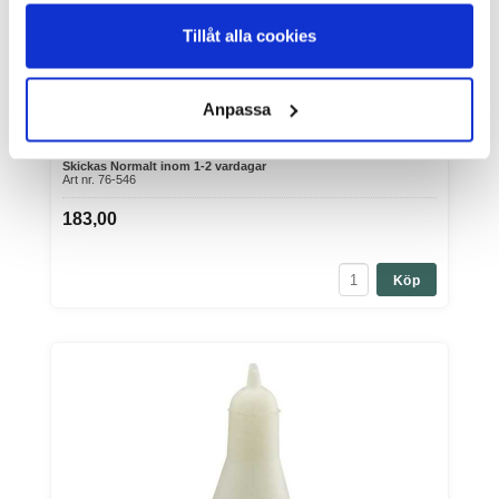
Tillåt alla cookies
Märkband för nöt Skrivbara Grön 10-pack
Varumärke: Willab AB
Märkband för nöt Skrivbara Grön 10-pack Vristband för tillfällig
Anpassa
märkning av...
I Lager Eget Lager
Skickas Normalt inom 1-2 vardagar
Art nr. 76-546
183,00
Köp