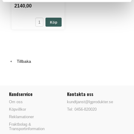
2140,00
Köp
Tillbaka
Kundservice
Kontakta oss
Om oss
kundtjanst@lgprodukter.se
Köpvillkor
Tel: 0456-820020
Reklamationer
Fraktbolag &
Transportinformation