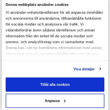
Denna webbplats använder cookies
Du kanske också är intresserad av
Vi använder enhetsidentifierare för att anpassa innehållet
och annonserna till användarna, tillhandahålla funktioner
för sociala medier och analysera vår trafik. Vi
vidarebefordrar även sådana identifierare och annan
information från din enhet till de sociala medier och
annons- och analysföretag som vi samarbetar med.
Dessa kan i sin tur kombinera informationen med annan
information som du har tillhandahållit eller som de har
samlat in när du har använt deras tjänster.
Gripple Tång Pro
Visa detaljer
Contractor
Varumärke: Gripple
Gripple Tång Pro ContractorDen
Tillåt alla cookies
professionella Gripple-tången är
stark, robust...
I Lager Eget Lager
Anpassa
Skickas Normalt inom 1-2
vardagar
Art nr. 20-227