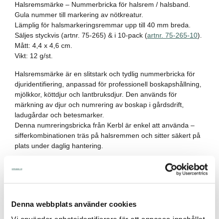
Halsremsmärke – Nummerbricka för halsrem / halsband.
Gula nummer till markering av nötkreatur.
Lämplig för halsmarkeringsremmar upp till 40 mm breda.
Säljes styckvis (artnr. 75-265) & i 10-pack (
artnr. 75-265-10
).
Mått: 4,4 x 4,6 cm.
Vikt: 12 g/st.
Halsremsmärke är en slitstark och tydlig nummerbricka för
djuridentifiering, anpassad för professionell boskapshållning,
mjölkkor, köttdjur och lantbruksdjur. Den används för
märkning av djur och numrering av boskap i gårdsdrift,
ladugårdar och betesmarker.
Denna numreringsbricka från Kerbl är enkel att använda –
sifferkombinationen träs på halsremmen och sitter säkert på
plats under daglig hantering.
Fördelar med Halsremsmärke:
✔ Nummerbrickor för boskap och nötkreatur – tydlig
identifiering av djur
✔ Nummer för märkning av kor och kalvar – enkel och
Denna webbplats använder cookies
hållbar numrering
✔ Passar halsremmar upp till 40 mm – enkel fastsättning på