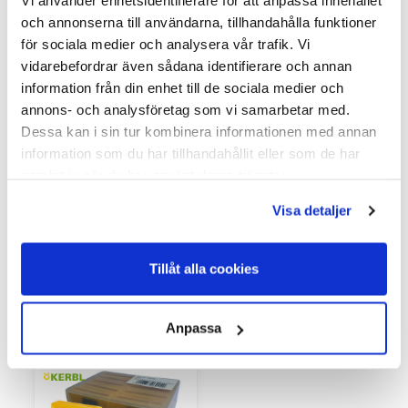
Vi använder enhetsidentifierare för att anpassa innehållet
djurhalsband
och annonserna till användarna, tillhandahålla funktioner
✔ Slitstarkt material för tuffa lantbruksmiljöer – anpassat för
för sociala medier och analysera vår trafik. Vi
daglig djurhantering
vidarebefordrar även sådana identifierare och annan
✔ Numrering Kerbl till halsrem – säker märkning av
information från din enhet till de sociala medier och
nötkreatur
✔ Halsremsmärke med siffror för enkel identifiering –
annons- och analysföretag som vi samarbetar med.
praktisk och tydlig märkning
Dessa kan i sin tur kombinera informationen med annan
information som du har tillhandahållit eller som de har
Denna djurmärkning för lantbruk hjälper lantbrukare att
samlat in när du har använt deras tjänster.
organisera och hålla ordning på sina djur. Oavsett om det
gäller djurhållning, stallhållning, betesdrift eller transport, ger
Visa detaljer
denna halsnummerbricka en effektiv spårbarhet och
identifiering. Idealisk för markering av bl a mjölkkor, köttdjur,
kvigor och tjurar.
Tillåt alla cookies
Du kanske också är intresserad av
Anpassa