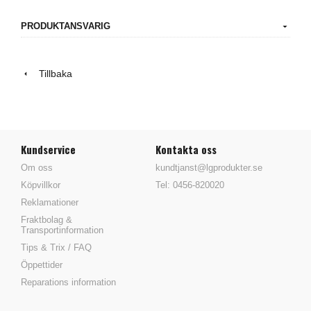
PRODUKTANSVARIG
Tillbaka
Kundservice
Kontakta oss
Om oss
kundtjanst@lgprodukter.se
Köpvillkor
Tel: 0456-820020
Reklamationer
Fraktbolag &
Transportinformation
Tips & Trix / FAQ
Öppettider
Reparations information