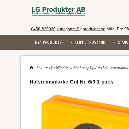
0456-820020
|
kundtjanst@lgprodukter.se
|
Mån–Fre 08
NYA PRODUKTER
KLIPPUTRUSTNING
STÄNG
Hem
»
Djurtillbehör
»
Märkning Djur
»
Halsremsmärke
Halsremsmärke Gul Nr. 6/9 1-pack