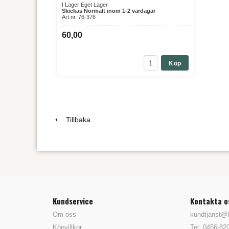
I Lager Eget Lager
Skickas Normalt inom 1-2 vardagar
Art nr. 76-376
60,00
Köp
Tillbaka
Kundservice
Kontakta o
Om oss
kundtjanst@l
Köpvillkor
Tel: 0456-82