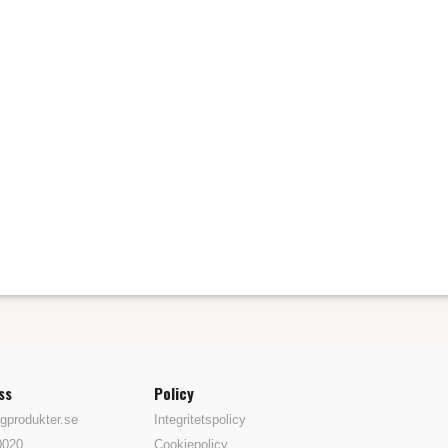
ss
Policy
gprodukter.se
Integritetspolicy
0020
Cookiepolicy