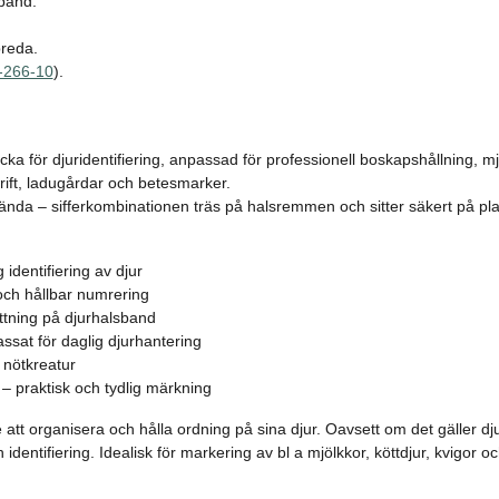
band.
breda.
5-266-10
).
a för djuridentifiering, anpassad för professionell boskapshållning, mj
ift, ladugårdar och betesmarker.
ända – sifferkombinationen träs på halsremmen och sitter säkert på pla
identifiering av djur
och hållbar numrering
ttning på djurhalsband
assat för daglig djurhantering
 nötkreatur
 – praktisk och tydlig märkning
tt organisera och hålla ordning på sina djur. Oavsett om det gäller djurhå
ntifiering. Idealisk för markering av bl a mjölkkor, köttdjur, kvigor och