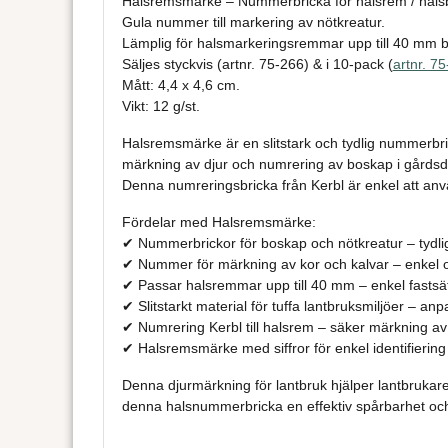
Halsremsmärke – Nummerbricka för halsrem / hals
Gula nummer till markering av nötkreatur.
Lämplig för halsmarkeringsremmar upp till 40 mm 
Säljes styckvis (artnr. 75-266) & i 10-pack (
artnr. 7
Mått: 4,4 x 4,6 cm.
Vikt: 12 g/st.
Halsremsmärke är en slitstark och tydlig nummerbrick
märkning av djur och numrering av boskap i gårdsdr
Denna numreringsbricka från Kerbl är enkel att anv
Fördelar med Halsremsmärke:
✔ Nummerbrickor för boskap och nötkreatur – tydlig 
✔ Nummer för märkning av kor och kalvar – enkel 
✔ Passar halsremmar upp till 40 mm – enkel fastsä
✔ Slitstarkt material för tuffa lantbruksmiljöer – anp
✔ Numrering Kerbl till halsrem – säker märkning av
✔ Halsremsmärke med siffror för enkel identifiering
Denna djurmärkning för lantbruk hjälper lantbrukare a
denna halsnummerbricka en effektiv spårbarhet och ide