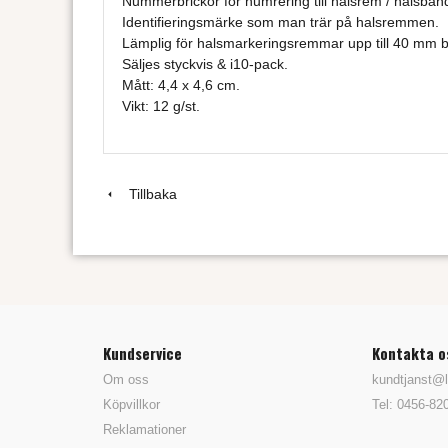
Nummerbrickor för numrering till halsrem / halsban
Identifieringsmärke som man trär på halsremmen.
Lämplig för halsmarkeringsremmar upp till 40 mm 
Säljes styckvis & i10-pack.
Mått: 4,4 x 4,6 cm.
Vikt: 12 g/st.
Tillbaka
Kundservice
Kontakta o
Om oss
kundtjanst@l
Köpvillkor
Tel: 0456-82
Reklamationer