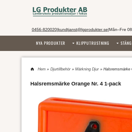
0456-820020
|
kundtjanst@lgprodukter.se
|
Mån–Fre 08
NYA PRODUKTER
KLIPPUTRUSTNING
STÄNG
Hem
»
Djurtillbehör
»
Märkning Djur
» Halsremsmärke O
Halsremsmärke Orange Nr. 4 1-pack