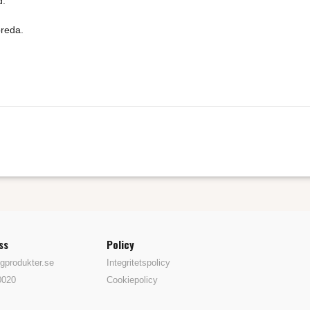
d.
breda.
ss
Policy
gprodukter.se
Integritetspolicy
0020
Cookiepolicy