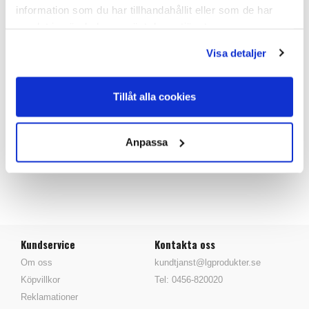
Nummerbrickor för numrering till halsrem / halsband.
information som du har tillhandahållit eller som de har
Identifieringsmärke som man trär på halsremmen.
samlat in när du har använt deras tjänster.
Lämplig för halsmarkeringsremmar upp till 40 mm breda.
Säljes styckvis & i10-pack.
Visa detaljer
Mått: 4,4 x 4,6 cm.
Vikt: 12 g/st.
Tillåt alla cookies
PRODUKTANSVARIG
Anpassa
Tillbaka
Kundservice
Kontakta oss
Om oss
kundtjanst@lgprodukter.se
Köpvillkor
Tel: 0456-820020
Reklamationer