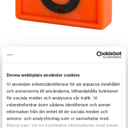
Artnr:
75-238
Lagerstatus:
Endast 7 st kvar i lager
Artikelnamn:
Halsremsmärke Orange Nr. 8 1-pack
Denna webbplats använder cookies
7,00
Vi använder enhetsidentifierare för att anpassa innehållet
och annonserna till användarna, tillhandahålla funktioner
för sociala medier och analysera vår trafik. Vi
Lägg i kundvagnen
vidarebefordrar även sådana identifierare och annan
information från din enhet till de sociala medier och
annons- och analysföretag som vi samarbetar med.
Halsremsmärke Orange Nr. 8 1-pack
Dessa kan i sin tur kombinera informationen med annan