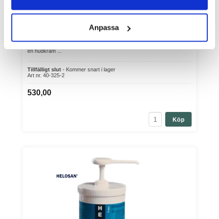
Helosan Salva 1 kg (Pump ingår ej) 2-pack
Anpassa
Varumärke: Helosan
Helosan Salva 1 kg (Pump ingår ej) 2-packHelosan® salva 1000 g är
en hudkräm ...
Tillfälligt slut
- Kommer snart i lager
Art nr. 40-325-2
530,00
Köp