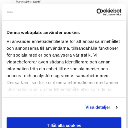
Varumärke: Kerbl
Eltråd Classic 250 meter 3,87 Ohm/m - för elstängselEltråden består
av polyet...
Endast 10 st kvar i lager
Art nr. 20-331
Denna webbplats använder cookies
100,00
Vi använder enhetsidentifierare för att anpassa innehållet
och annonserna till användarna, tillhandahålla funktioner
Köp
för sociala medier och analysera vår trafik. Vi
vidarebefordrar även sådana identifierare och annan
information från din enhet till de sociala medier och
annons- och analysföretag som vi samarbetar med.
Dessa kan i sin tur kombinera informationen med annan
information som du har tillhandahållit eller som de har
samlat in när du har använt deras tjänster.
Visa detaljer
Tillåt alla cookies