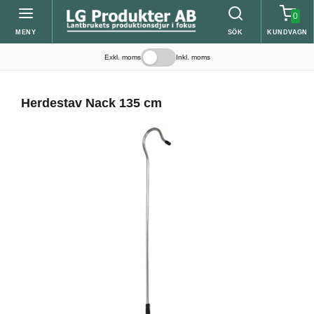
0
MENY
SÖK
KUNDVAGN
Exkl. moms
Inkl. moms
Herdestav Nack 135 cm