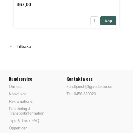
367,00
Köp
Tillbaka
Kundservice
Kontakta oss
Om oss
kundtjanst@lgprodukter.se
Köpvillkor
Tel: 0456-820020
Reklamationer
Fraktbolag &
Transportinformation
Tips & Trix / FAQ
Öppettider