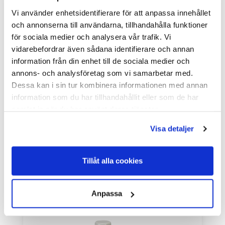
Vi använder enhetsidentifierare för att anpassa innehållet
och annonserna till användarna, tillhandahålla funktioner
för sociala medier och analysera vår trafik. Vi
vidarebefordrar även sådana identifierare och annan
information från din enhet till de sociala medier och
annons- och analysföretag som vi samarbetar med.
Dessa kan i sin tur kombinera informationen med annan
Lamb Aid 250 ml Flaska - för lamm
information som du har tillhandahållit eller som de har
Lamb Aid 250 ml Flaska - för lammLamb Aid är en mineral och
vitaminblandning ...
samlat in när du har använt deras tjänster.
I Lager Eget Lager
Visa detaljer
Skickas Normalt inom 1-2 vardagar
Art nr. 40-112
465,00
Tillåt alla cookies
Köp
Anpassa