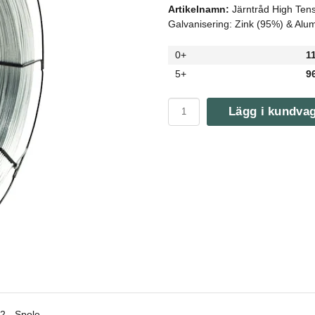
Artikelnamn:
Järntråd High Ten
Galvanisering: Zink (95%) & Alu
0+
1
5+
9
Lägg i kundva
2 - Spole