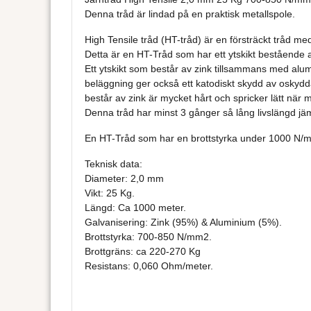
Denna tråd är lindad på en praktisk metallspole.
High Tensile tråd (HT-tråd) är en försträckt tråd me
Detta är en HT-Tråd som har ett ytskikt bestående
Ett ytskikt som består av zink tillsammans med alum
beläggning ger också ett katodiskt skydd av oskydda
består av zink är mycket hårt och spricker lätt när 
Denna tråd har minst 3 gånger så lång livslängd jä
En HT-Tråd som har en brottstyrka under 1000 N/mm
Teknisk data:
Diameter: 2,0 mm
Vikt: 25 Kg.
Längd: Ca 1000 meter.
Galvanisering: Zink (95%) & Aluminium (5%).
Brottstyrka: 700-850 N/mm2.
Brottgräns: ca 220-270 Kg
Resistans: 0,060 Ohm/meter.
High Tensile HT