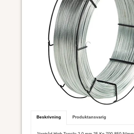
Beskrivning
Produktansvarig
Järntråd High Tensile 2,0 mm 25 Kg 700-850 N/mm