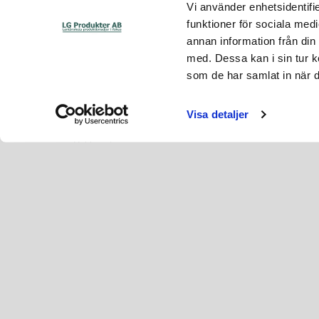
Vi använder enhetsidentifie
funktioner för sociala medi
annan information från din
med. Dessa kan i sin tur k
som de har samlat in när d
Kundservice
Kontakta o
Om oss
kundtjanst@l
Visa detaljer
Köpvillkor
Tel: 0456-82
Reklamationer
Fraktbolag & Transportinformation
Tips & Trix / FAQ
Öppettider
Reparations information