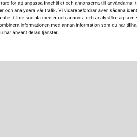
rare för att anpassa innehållet och annonserna till användarna, t
er och analysera vår trafik. Vi vidarebefordrar även sådana ident
 enhet till de sociala medier och annons- och analysföretag som
ombinera informationen med annan information som du har tillhand
u har använt deras tjänster.
ss
Policy
gprodukter.se
Integritetspolicy
0020
Cookiepolicy