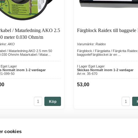
rkabel / Matarledning AKO 2.5
Färgblock Raidex till baggsele
0 meter 0.030 Ohm/m
ärke: AKO
Varumärke: Raidex
abel / Matarledning AKO 2.5 mm 50
Färgblock / Färgplatta / Färgkrita Raidex 
0.030 Ohm/m Matarkabel / Matar...
baggseleFärgblocket är en ...
r Eget Lager
I Lager Eget Lager
s Normalt inom 1-2 vardagar
Skickas Normalt inom 1-2 vardagar
 21-099-50
Art nr. 35-670
00
53,00
Köp
r cookies