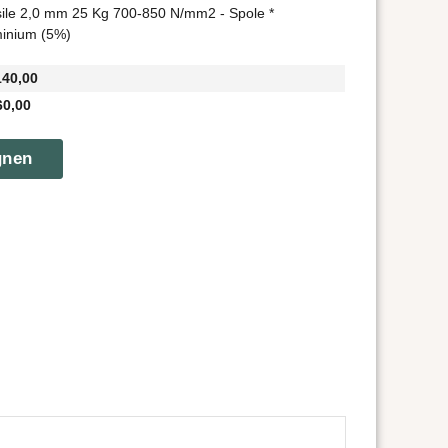
sile 2,0 mm 25 Kg 700-850 N/mm2 - Spole *
minium (5%)
140,00
60,00
gnen