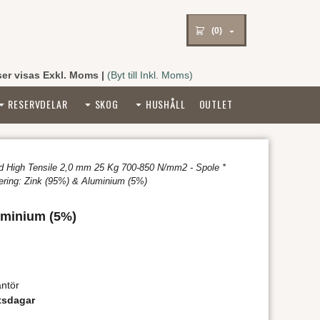
(0)
ser visas Exkl. Moms
|
(Byt till Inkl. Moms)
RESERVDELAR
SKOG
HUSHÅLL
OUTLET
åd High Tensile 2,0 mm 25 Kg 700-850 N/mm2 - Spole *
ering: Zink (95%) & Aluminium (5%)
uminium (5%)
ntör
tsdagar