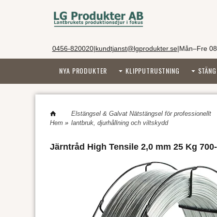
0456-820020
|
kundtjanst@lgprodukter.se
|
Mån–Fre 08
NYA PRODUKTER
KLIPPUTRUSTNING
STÄNG
Elstängsel & Galvat Nätstängsel för professionellt
Hem
»
lantbruk, djurhållning och viltskydd
Järntråd High Tensile 2,0 mm 25 Kg 700