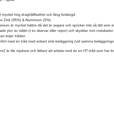
d mycket hög draghållfasthet och lång livslängd.
 av Zink (95%) & Aluminium (5%).
inium är mycket bättre då det är segare och spricker inte så lätt som e
de ytor av stålet (t ex skarvar eller repor) och skyddar mot rostskador
man böjer tråden.
mfört med en tråd med enbart zink-beläggning (vid samma beläggningsv
2 är lite mjukare och lättare att arbeta med än en HT-tråd som har b