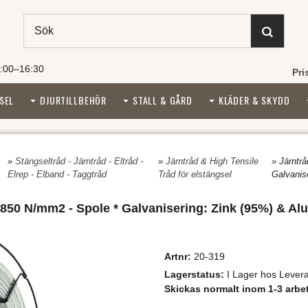
:00–16:30
Pri
SEL
DJURTILLBEHÖR
STALL & GÅRD
KLÄDER & SKYDD
»
Stängseltråd - Järntråd - Eltråd -
»
Järntråd & High Tensile
» Järntr
Elrep - Elband - Taggtråd
Tråd för elstängsel
Galvanis
-850 N/mm2 - Spole * Galvanisering: Zink (95%) & Al
Artnr:
20-319
Lagerstatus:
I Lager hos Levera
Skickas normalt inom 1-3 arbe