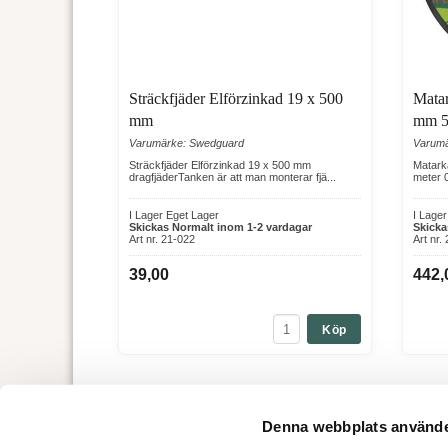
Sträckfjäder Elförzinkad 19 x 500
Mata
mm
mm 5
Varumärke: Swedguard
Varum
Sträckfjäder Elförzinkad 19 x 500 mm
Matark
dragfjäderTanken är att man monterar fjä...
meter 
I Lager Eget Lager
I Lage
Skickas Normalt inom 1-2 vardagar
Skicka
Art nr. 21-022
Art nr.
39,00
442,
Köp
Tillbaka
Denna webbplats använde