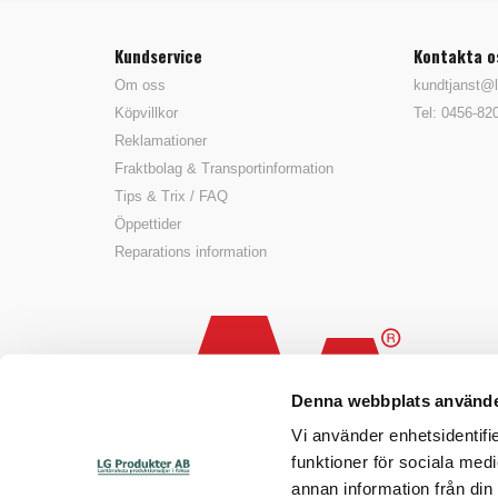
Kundservice
Kontakta o
Om oss
kundtjanst@l
Köpvillkor
Tel: 0456-82
Reklamationer
Fraktbolag & Transportinformation
Tips & Trix / FAQ
Öppettider
Reparations information
Denna webbplats använde
Vi använder enhetsidentifie
funktioner för sociala medi
annan information från din