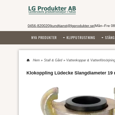
0456-820020
|
kundtjanst@lgprodukter.se
|
Mån–Fre 08
NYA PRODUKTER
KLIPPUTRUSTNING
STÄNG
Hem
»
Stall & Gård
»
Vattenkoppar & Vattenförsörjnin
Klokoppling Lüdecke Slangdiameter 19