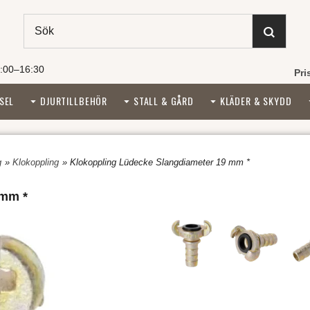
:00–16:30
Pri
SEL
DJURTILLBEHÖR
STALL & GÅRD
KLÄDER & SKYDD
g
»
Klokoppling
» Klokoppling Lüdecke Slangdiameter 19 mm *
 mm *