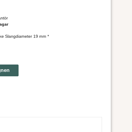
ntör
agar
ke Slangdiameter 19 mm *
gnen