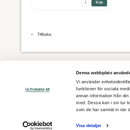
Köp
Tillbaka
Denna webbplats använde
Kundservice
Kontakta o
Vi använder enhetsidentifie
Om oss
kundtjanst@l
funktioner för sociala medi
annan information från din
Köpvillkor
Tel: 0456-82
med. Dessa kan i sin tur k
Reklamationer
som de har samlat in när d
Fraktbolag & Transportinformation
Tips & Trix / FAQ
Öppettider
Visa detaljer