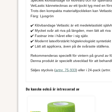
Speciellt klövbandage för klövvård och för självhäft
VetLastic kännetecknas av ett tjockt tyg med en förs
Trots den kompakta materialtjockleken kan Vetlastic l
Färg: Ljusgrön
✔️ Klövbandage Vetlastic är ett medelelastiskt själ
✔️ Mycket svår att riva på längden, men lätt att riva i
✔️ Fastnar inte i håret eller i sig själv.
✔️ Modernt latexförstärkt högteknologiskt syntetiskt 
✔️ Lätt att applicera, även på de svåraste ställena.
Rekommenderas speciellt för vintern på grund av fö
Denna produkt är speciellt utvecklad för att behand
Säljes styckvis (
artnr. 75-933
) eller i 24-pack (artnr
Du kanske också är intresserad av