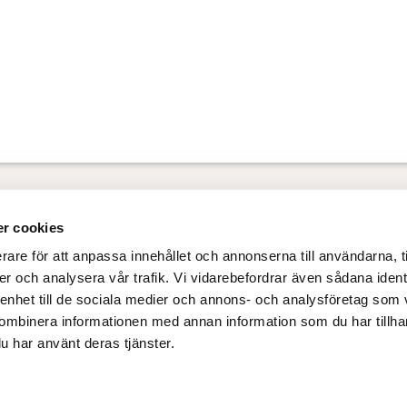
r cookies
ss
Policy
rare för att anpassa innehållet och annonserna till användarna, t
gprodukter.se
Integritetspolicy
er och analysera vår trafik. Vi vidarebefordrar även sådana ident
 enhet till de sociala medier och annons- och analysföretag som
0020
Cookiepolicy
ombinera informationen med annan information som du har tillhand
u har använt deras tjänster.