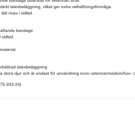
ande bandage utvecklat för veterinärt bruk.
tärkt latexbeläggning, vilket ger extra vidhäftningsförmåga.
ätt rivas i sidled.
vhäftande bandage.
 sidled.
material.
rbättrad latexbeläggning.
la stora djur och är endast för användning inom veterinärmedicin/hov- 
. 75-933-24)