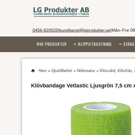
0456-820020
|
kundtjanst@lgprodukter.se
|
Mån–Fre 08
NYA PRODUKTER
KLIPPUTRUSTNING
STÄNG
Hem
»
Djurtillbehör
»
Nötkreatur
»
Klövvård, Klövfräs,
Klövbandage Vetlastic Ljusgrön 7,5 cm 