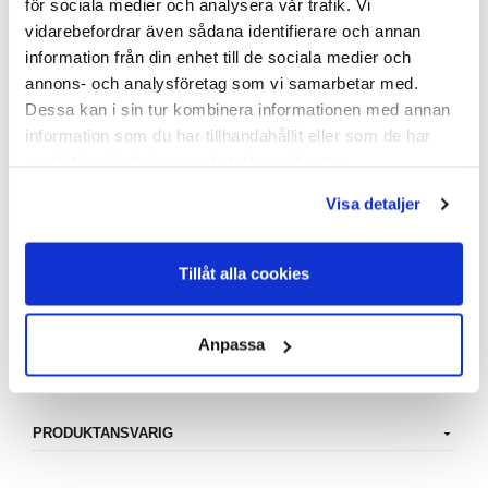
för sociala medier och analysera vår trafik. Vi
Mildtvål DAX 5000 ml
vidarebefordrar även sådana identifierare och annan
DAX Mildtvål är skonsam mot huden, även vid frekvent
användning och rengör varsamt och effektivt samtidigt som
information från din enhet till de sociala medier och
den återfuktar huden.
annons- och analysföretag som vi samarbetar med.
Miljömärkning: Miljömärkt med Svanenmärket mildtvål.
Dessa kan i sin tur kombinera informationen med annan
Mängd: 5000 ml
information som du har tillhandahållit eller som de har
pH-värde ca 5.
samlat in när du har använt deras tjänster.
Oparfymerad
Rengör effektivt och varsamt
Visa detaljer
Återfuktar huden
När händerna utsätts för extra mycket påfrestningar, när
Tillåt alla cookies
huden exponeras för kyla och frekvent tvättande med tvål
och varmt vatten är det viktigt att välja en mild och skonsam
tvål.
Anpassa
PRODUKTANSVARIG