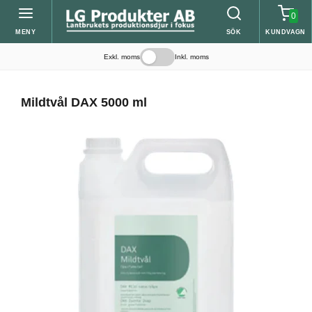
0
MENY
SÖK
KUNDVAGN
Exkl. moms
Inkl. moms
Mildtvål DAX 5000 ml