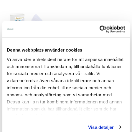
Mjölkfilter Filterstrumpa Sana Premium 455 x 78 mm 200-
Denna webbplats använder cookies
pack
Högkvalitativ, livsmedelssäker fiberduk
Vi använder enhetsidentifierare för att anpassa innehållet
Hög draghållfasthet och finaste filtrering
och annonserna till användarna, tillhandahålla funktioner
Särskilt lämplig för stora mängder mjölk och högsta standard
för sociala medier och analysera vår trafik. Vi
Bevarar mjölkens smak och kvalitet
vidarebefordrar även sådana identifierare och annan
Livsmedelssäker
information från din enhet till de sociala medier och
Lämplig för: Vakuumsystem
annons- och analysföretag som vi samarbetar med.
Sydd
Dessa kan i sin tur kombinera informationen med annan
Ökad draghållfasthet genom optimerad fiberfördelning och
genomsläpplighet.
information som du har tillhandahållit eller som de har
Lämplig för: S.A.C.
samlat in när du har använt deras tjänster.
Längd: 455 mm
Bredd: 75 / 78 mm
Visa detaljer