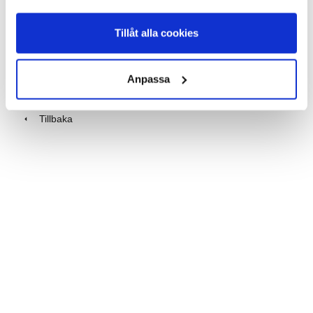
200-pack
Leverantörens artikelnummer (står på kartongen): 46739
Tillåt alla cookies
PRODUKTANSVARIG
Anpassa
Tillbaka