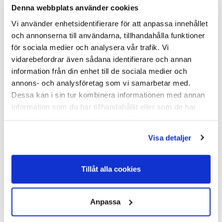
Denna webbplats använder cookies
Vi använder enhetsidentifierare för att anpassa innehållet
och annonserna till användarna, tillhandahålla funktioner
för sociala medier och analysera vår trafik. Vi
vidarebefordrar även sådana identifierare och annan
information från din enhet till de sociala medier och
annons- och analysföretag som vi samarbetar med.
Dessa kan i sin tur kombinera informationen med annan
information som du har tillhandahållit eller som de har
CMT testplatta / paddel Vit
samlat in när du har använt deras tjänster.
CMT testplatta / paddel VitMastittestplatta / CMT paddel / mastit
Visa detaljer
paddel - Fö...
I Lager Eget Lager
Skickas Normalt inom 1-2 vardagar
Tillåt alla cookies
Art nr. 75-028
26,00
Anpassa
Köp