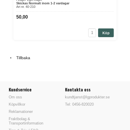
Skickas Normalt inom 1-2 vardagar
Art nr. 40-210
50,00
Köp
Tillbaka
Kundservice
Kontakta oss
Om oss
kundtjanst@lgprodukter.se
Köpvillkor
Tel: 0456-820020
Reklamationer
Fraktbolag &
Transportinformation