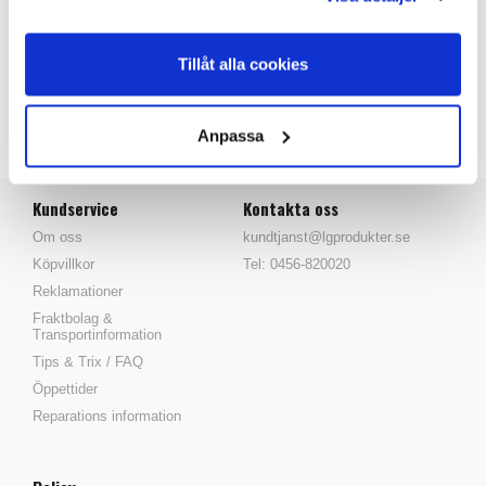
PRODUKTANSVARIG
Tillåt alla cookies
Tillbaka
Anpassa
Kundservice
Kontakta oss
Om oss
kundtjanst@lgprodukter.se
Köpvillkor
Tel: 0456-820020
Reklamationer
Fraktbolag &
Transportinformation
Tips & Trix / FAQ
Öppettider
Reparations information