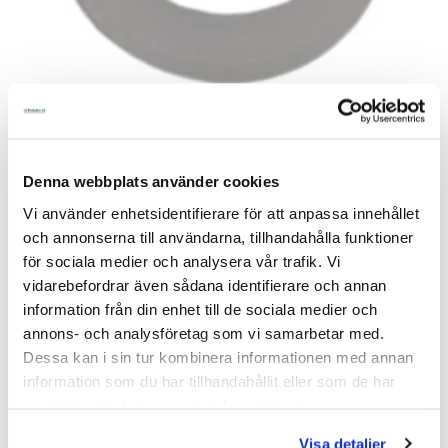
Artnr:
K-6343
Denna webbplats använder cookies
Lagerstatus:
I Lager Eget Lager
Vi använder enhetsidentifierare för att anpassa innehållet
Skickas Normalt inom 1-2 vardagar
och annonserna till användarna, tillhandahålla funktioner
för sociala medier och analysera vår trafik. Vi
Artikelnamn:
Packning Rörventil E21
vidarebefordrar även sådana identifierare och annan
information från din enhet till de sociala medier och
11,00
annons- och analysföretag som vi samarbetar med.
Dessa kan i sin tur kombinera informationen med annan
Lägg i kundvagnen
information som du har tillhandahållit eller som de har
samlat in när du har använt deras tjänster.
Visa detaljer