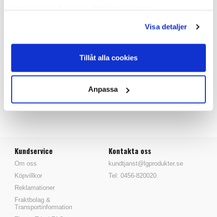
samlat in när du har använt deras tjänster.
Reservspänne som passar till kalvtäcke Standard (75-500 &
Visa detaljer
75-501)
Tillåt alla cookies
PRODUKTANSVARIG
Anpassa
Tillbaka
Kundservice
Kontakta oss
Om oss
kundtjanst@lgprodukter.se
Köpvillkor
Tel: 0456-820020
Reklamationer
Fraktbolag &
Transportinformation