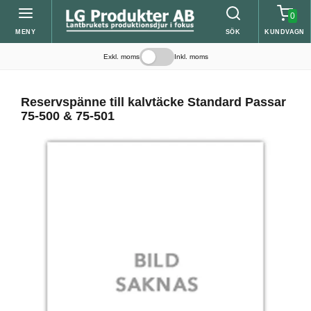
0
MENY
SÖK
KUNDVAGN
Exkl. moms
Inkl. moms
Reservspänne till kalvtäcke Standard Passar
75-500 & 75-501