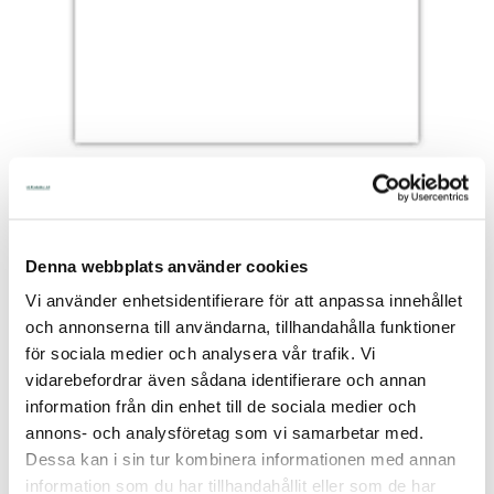
Artnr:
75-510
Lagerstatus:
I Lager Eget Lager
Denna webbplats använder cookies
Skickas Normalt inom 1-2 vardagar
Vi använder enhetsidentifierare för att anpassa innehållet
Artikelnamn:
Reservspänne till kalvtäcke Standard Passar
och annonserna till användarna, tillhandahålla funktioner
75-500 & 75-501
för sociala medier och analysera vår trafik. Vi
vidarebefordrar även sådana identifierare och annan
14,00
information från din enhet till de sociala medier och
annons- och analysföretag som vi samarbetar med.
Dessa kan i sin tur kombinera informationen med annan
Lägg i kundvagnen
information som du har tillhandahållit eller som de har