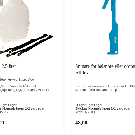
2,5 liter
Snittare för balsnöre eller öro
Allflex
rke: Henke-Sass, Wolf
5 literDunk / behållare till
Snittare för balsnöre eller öronmärke Allf
gspistoler, ingivare samt avlusnin...
lätt och säker snittare som p...
r Eget Lager
I Lager Eget Lager
s Normalt inom 1-2 vardagar
Skickas Normalt inom 1-2 vardagar
 45-260
Art nr. 65-041
00
48,00