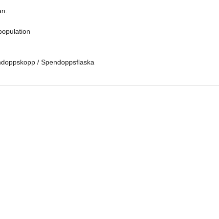
an.
population
ndoppskopp / Spendoppsflaska