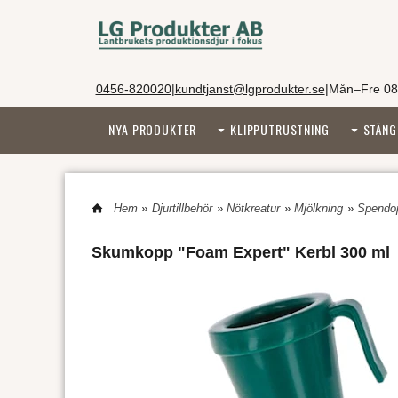
0456-820020
|
kundtjanst@lgprodukter.se
|
Mån–Fre 08
NYA PRODUKTER
KLIPPUTRUSTNING
STÄNG
Hem
»
Djurtillbehör
»
Nötkreatur
»
Mjölkning
»
Spendo
Skumkopp "Foam Expert" Kerbl 300 ml