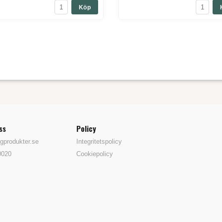
Köp
ss
Policy
gprodukter.se
Integritetspolicy
0020
Cookiepolicy