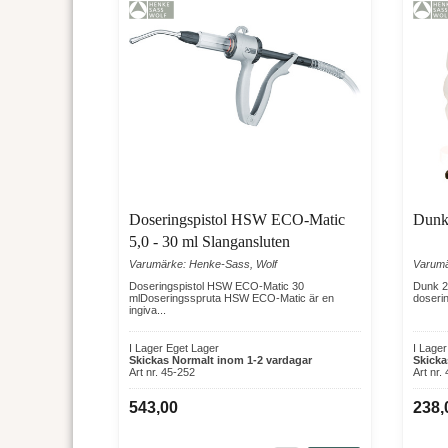
Doseringspistol HSW ECO-Matic
Dunk 
5,0 - 30 ml Slangansluten
Varumärke: Henke-Sass, Wolf
Varumä
Doseringspistol HSW ECO-Matic 30
Dunk 2,
mlDoseringsspruta HSW ECO-Matic är en
doserin
ingiva...
I Lager Eget Lager
I Lage
Skickas Normalt inom 1-2 vardagar
Skicka
Art nr. 45-252
Art nr.
543,00
238,