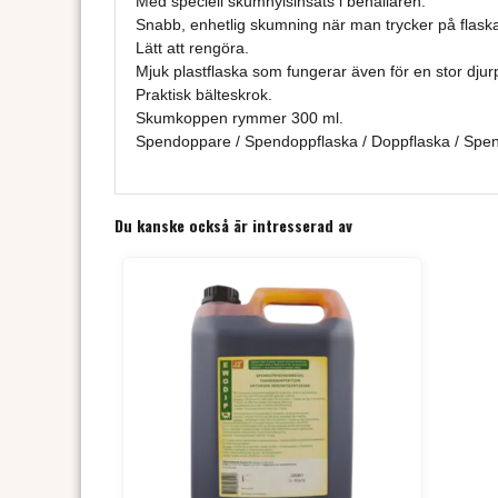
Med speciell skumhylsinsats i behållaren.
Snabb, enhetlig skumning när man trycker på flask
Lätt att rengöra.
Mjuk plastflaska som fungerar även för en stor djur
Praktisk bälteskrok.
Skumkoppen rymmer 300 ml.
Spendoppare / Spendoppflaska / Doppflaska / Spe
Du kanske också är intresserad av