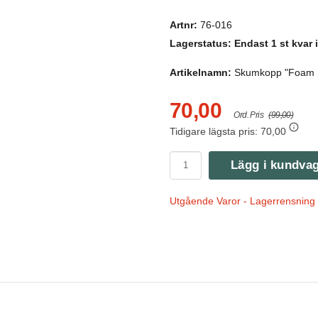
Artnr:
76-016
Lagerstatus:
Endast 1 st kvar i
Artikelnamn:
Skumkopp "Foam Ex
70,00
Ord. Pris
(99,00)
Tidigare lägsta pris:
70,00
Lägg i kundva
Utgående Varor - Lagerrensning