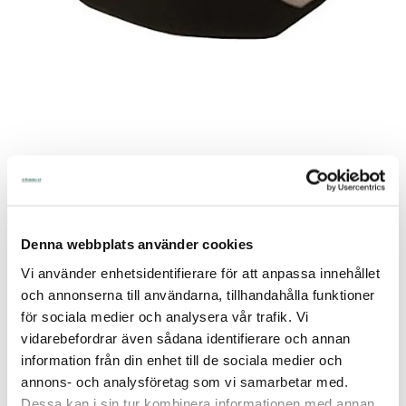
Artnr:
60-569
Lagerstatus:
Endast 1 st kvar i lager
Artikelnamn:
Slangklämma Plast 25 mm
Denna webbplats använder cookies
60,00
Vi använder enhetsidentifierare för att anpassa innehållet
Ord. Pris
(94,00)
och annonserna till användarna, tillhandahålla funktioner
Tidigare lägsta pris:
60,00
för sociala medier och analysera vår trafik. Vi
vidarebefordrar även sådana identifierare och annan
Lägg i kundvagnen
information från din enhet till de sociala medier och
annons- och analysföretag som vi samarbetar med.
Utgående Varor - Lagerrensning
Dessa kan i sin tur kombinera informationen med annan