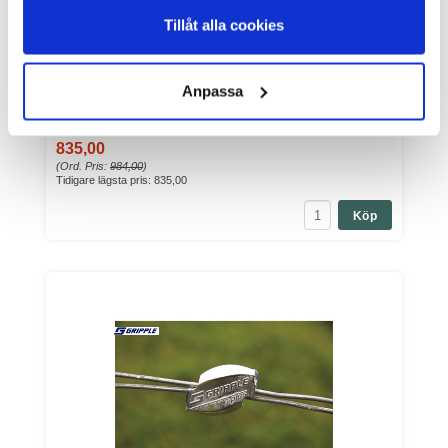
Varumärke: AKO
Tillåt alla cookies
Elrep AKO PremiumLine Vit/Grön 6,5 mm 400 Meter 0,1 Ohm/m - för
elstängselAKO...
Anpassa
Endast 2 st kvar i lager
Art nr. 21-354
Utgående Varor - Lagerrensning
835,00
(Ord. Pris:
984,00
)
Tidigare lägsta pris:
835,00
Köp