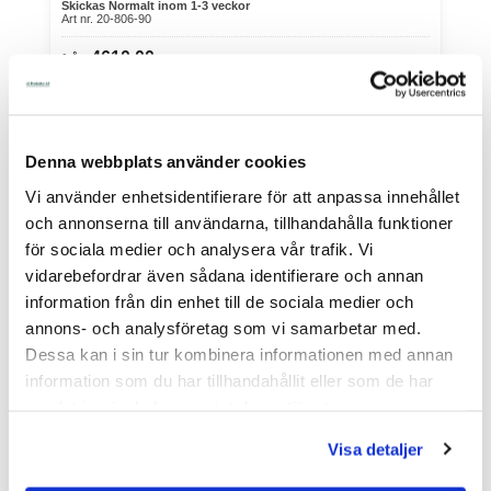
Skickas Normalt inom 1-3 veckor
Art nr. 20-806-90
4610,00
från
Köp
Denna webbplats använder cookies
Vi använder enhetsidentifierare för att anpassa innehållet
och annonserna till användarna, tillhandahålla funktioner
för sociala medier och analysera vår trafik. Vi
vidarebefordrar även sådana identifierare och annan
information från din enhet till de sociala medier och
annons- och analysföretag som vi samarbetar med.
Dessa kan i sin tur kombinera informationen med annan
information som du har tillhandahållit eller som de har
samlat in när du har använt deras tjänster.
Visa detaljer
Elrep AKO PremiumLine Vit/Grön 6,5 mm 400
Meter 0,1 Ohm/m - för els...