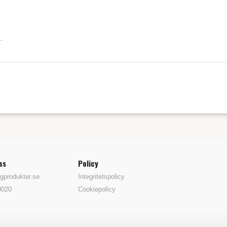
.
ss
Policy
gprodukter.se
Integritetspolicy
0020
Cookiepolicy