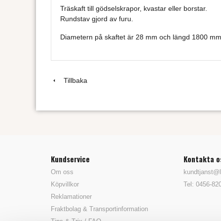
Träskaft till gödselskrapor, kvastar eller borstar.
Rundstav gjord av furu.
Diametern på skaftet är 28 mm och längd 1800 mm
Tillbaka
Kundservice
Kontakta o
Om oss
kundtjanst@l
Köpvillkor
Tel: 0456-82
Reklamationer
Fraktbolag & Transportinformation