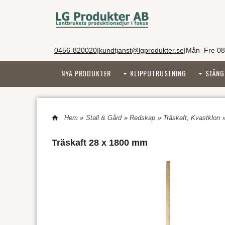
0456-820020
|
kundtjanst@lgprodukter.se
|
Mån–Fre 08
NYA PRODUKTER
KLIPPUTRUSTNING
STÄNG
Hem
»
Stall & Gård
»
Redskap
»
Träskaft, Kvastklon
Träskaft 28 x 1800 mm