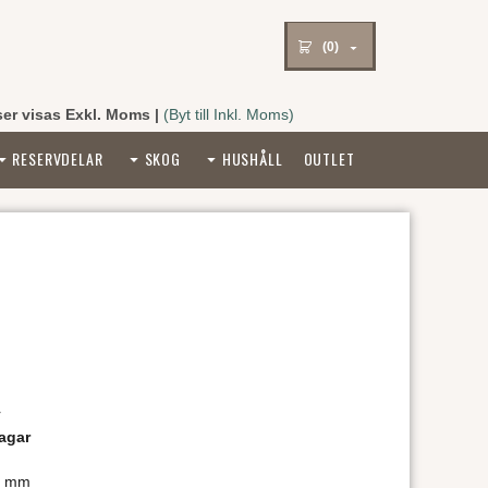
(0)
ser visas Exkl. Moms
|
(Byt till Inkl. Moms)
RESERVDELAR
SKOG
HUSHÅLL
OUTLET
r
agar
0 mm