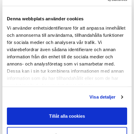
Denna webbplats använder cookies
Vi använder enhetsidentifierare för att anpassa innehållet
och annonserna till användarna, tillhandahålla funktioner
för sociala medier och analysera vår trafik. Vi
vidarebefordrar även sådana identifierare och annan
information från din enhet till de sociala medier och
annons- och analysföretag som vi samarbetar med.
Väggfäste Plåt till Lammbar/Kalvbar
Dessa kan i sin tur kombinera informationen med annan
information som du har tillhandahållit eller som de har
Väggfäste Plåt till Lammbar/Kalvbar Väggfäste i galvad plåt som
passar till ...
samlat in när du har använt deras tjänster.
I Lager Eget Lager
Visa detaljer
Skickas Normalt inom 1-2 vardagar
Art nr. 75-064
24,00
Tillåt alla cookies
Köp