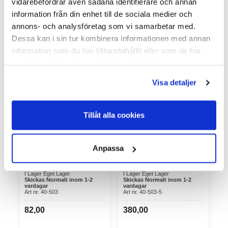
vidarebefordrar även sådana identifierare och annan
information från din enhet till de sociala medier och
annons- och analysföretag som vi samarbetar med.
Dessa kan i sin tur kombinera informationen med annan
information som du har tillhandahållit eller som de har
samlat in när du har använt deras tjänster.
Visa detaljer
Virkon S 50 gr -
Virkon S 50 gr -
Desinfektionsmedel
Desinfektionsmedel 5-
pack
Tillåt alla cookies
Varumärke: Virkon
Varumärke: Virkon
Virkon S 50 gr -
Virkon S 50 gr -
DesinfektionsmedelVirkon™ S –
Desinfektionsmedel 5-
Anpassa
Effektivt desinfektionsmedel f...
packVirkon™ S – Effektivt
desinfektions...
I Lager Eget Lager
I Lager Eget Lager
Skickas Normalt inom 1-2
Skickas Normalt inom 1-2
vardagar
vardagar
Art nr. 40-503
Art nr. 40-503-5
82,00
380,00