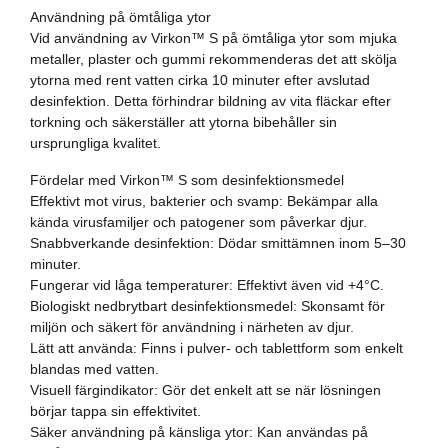
Användning på ömtåliga ytor
Vid användning av Virkon™ S på ömtåliga ytor som mjuka
metaller, plaster och gummi rekommenderas det att skölja
ytorna med rent vatten cirka 10 minuter efter avslutad
desinfektion. Detta förhindrar bildning av vita fläckar efter
torkning och säkerställer att ytorna bibehåller sin
ursprungliga kvalitet.
Fördelar med Virkon™ S som desinfektionsmedel
Effektivt mot virus, bakterier och svamp: Bekämpar alla
kända virusfamiljer och patogener som påverkar djur.
Snabbverkande desinfektion: Dödar smittämnen inom 5–30
minuter.
Fungerar vid låga temperaturer: Effektivt även vid +4°C.
Biologiskt nedbrytbart desinfektionsmedel: Skonsamt för
miljön och säkert för användning i närheten av djur.
Lätt att använda: Finns i pulver- och tablettform som enkelt
blandas med vatten.
Visuell färgindikator: Gör det enkelt att se när lösningen
börjar tappa sin effektivitet.
Säker användning på känsliga ytor: Kan användas på