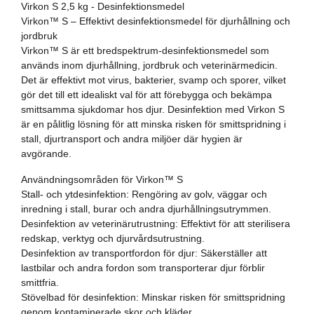
Virkon S 2,5 kg - Desinfektionsmedel
Virkon™ S – Effektivt desinfektionsmedel för djurhållning och
jordbruk
Virkon™ S är ett bredspektrum-desinfektionsmedel som
används inom djurhållning, jordbruk och veterinärmedicin.
Det är effektivt mot virus, bakterier, svamp och sporer, vilket
gör det till ett idealiskt val för att förebygga och bekämpa
smittsamma sjukdomar hos djur. Desinfektion med Virkon S
är en pålitlig lösning för att minska risken för smittspridning i
stall, djurtransport och andra miljöer där hygien är
avgörande.
Användningsområden för Virkon™ S
Stall- och ytdesinfektion: Rengöring av golv, väggar och
inredning i stall, burar och andra djurhållningsutrymmen.
Desinfektion av veterinärutrustning: Effektivt för att sterilisera
redskap, verktyg och djurvårdsutrustning.
Desinfektion av transportfordon för djur: Säkerställer att
lastbilar och andra fordon som transporterar djur förblir
smittfria.
Stövelbad för desinfektion: Minskar risken för smittspridning
genom kontaminerade skor och kläder.