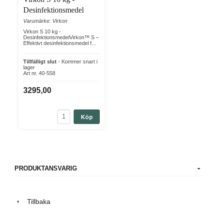
Desinfektionsmedel
Varumärke: Virkon
Virkon S 10 kg -
DesinfektionsmedelVirkon™ S –
Effektivt desinfektionsmedel f...
Tillfälligt slut
- Kommer snart i
lager
Art nr. 40-558
3295,00
Köp
PRODUKTANSVARIG
Tillbaka