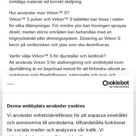
ömtåliga material vid korrekt sköljning.
Hur använder man Virkon™ S?
Virkon™ S pulver och Virkon™ S tabletter kan lösas i vatten
för olika tillämpningar. För mindre ytor kan lösningen sprayas
direkt, medan större områden kan behandlas med en
högtryckstvätt eller dimningssystem. Dosering av Virkon S
beror på smittorisken och ytan som ska desinficeras.
Varför välja Virkon™ S för djurstallar och lantbruk?
Att använda Virkon S för stallrengöring och smittskydd inom
djurhållning är en beprövad metod för att förhindra utbrott av
sjukdomar som fågelinfluensa, salmonella och mul- och
klövsjuka. Det är ett av de mest använda
desinfektionsmedlen för lantbruk, tack vare dess höga
effektivitet och säkerhet.
Denna webbplats använder cookies
Dokumentationer
Vi använder enhetsidentifierare för att anpassa innehållet
Du kanske också är intresserad av
och annonserna till användarna, tillhandahålla funktioner
för sociala medier och analysera vår trafik. Vi