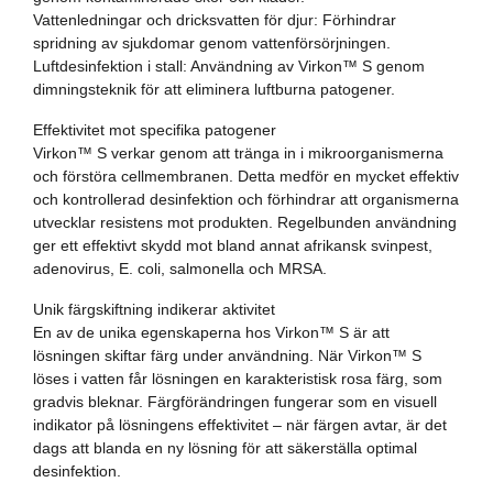
Vattenledningar och dricksvatten för djur: Förhindrar
spridning av sjukdomar genom vattenförsörjningen.
Luftdesinfektion i stall: Användning av Virkon™ S genom
dimningsteknik för att eliminera luftburna patogener.
Effektivitet mot specifika patogener
Virkon™ S verkar genom att tränga in i mikroorganismerna
och förstöra cellmembranen. Detta medför en mycket effektiv
och kontrollerad desinfektion och förhindrar att organismerna
utvecklar resistens mot produkten. Regelbunden användning
ger ett effektivt skydd mot bland annat afrikansk svinpest,
adenovirus, E. coli, salmonella och MRSA.
Unik färgskiftning indikerar aktivitet
En av de unika egenskaperna hos Virkon™ S är att
lösningen skiftar färg under användning. När Virkon™ S
löses i vatten får lösningen en karakteristisk rosa färg, som
gradvis bleknar. Färgförändringen fungerar som en visuell
indikator på lösningens effektivitet – när färgen avtar, är det
dags att blanda en ny lösning för att säkerställa optimal
desinfektion.