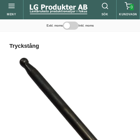
0
MENY
SÖK
KUNDVAGN
Exkl. moms
Inkl. moms
Tryckstång