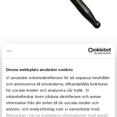
Artnr:
H-009
Lagerstatus:
I Lager Eget Lager
Skickas Normalt inom 1-2 vardagar
Denna webbplats använder cookies
Artikelnamn:
Tryckstång
Vi använder enhetsidentifierare för att anpassa innehållet
166,00
och annonserna till användarna, tillhandahålla funktioner
för sociala medier och analysera vår trafik. Vi
vidarebefordrar även sådana identifierare och annan
Lägg i kundvagnen
information från din enhet till de sociala medier och
annons- och analysföretag som vi samarbetar med.
Dessa kan i sin tur kombinera informationen med annan