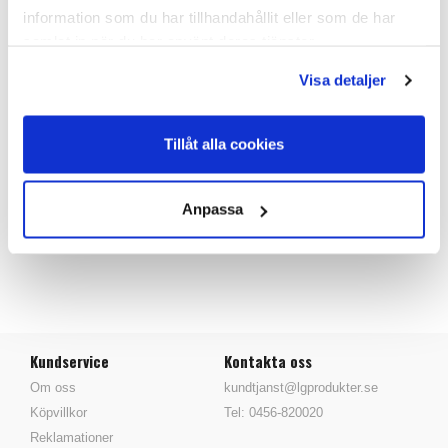
PRODUKTANSVARIG
information som du har tillhandahållit eller som de har
samlat in när du har använt deras tjänster.
Visa detaljer
Tillbaka
Tillåt alla cookies
Anpassa
Kundservice
Kontakta oss
Om oss
kundtjanst@lgprodukter.se
Köpvillkor
Tel: 0456-820020
Reklamationer