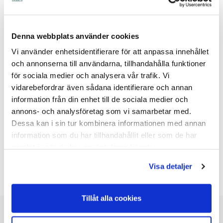
Denna webbplats använder cookies
PRODUKTANSVARIG
Vi använder enhetsidentifierare för att anpassa innehållet
och annonserna till användarna, tillhandahålla funktioner
Tillbaka
för sociala medier och analysera vår trafik. Vi
vidarebefordrar även sådana identifierare och annan
information från din enhet till de sociala medier och
annons- och analysföretag som vi samarbetar med.
Dessa kan i sin tur kombinera informationen med annan
information som du har tillhandahållit eller som de har
samlat in när du har använt deras tjänster.
Visa detaljer
Tillåt alla cookies
Kundservice
Kontakta oss
Om oss
kundtjanst@lgprodukter.se