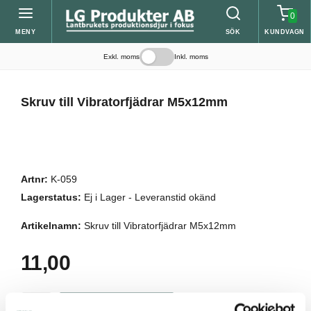
0
MENY
SÖK
KUNDVAGN
Exkl. moms
Inkl. moms
Skruv till Vibratorfjädrar M5x12mm
Artnr:
K-059
Lagerstatus:
Ej i Lager - Leveranstid okänd
Artikelnamn:
Skruv till Vibratorfjädrar M5x12mm
11,00
Lägg i kundvagnen