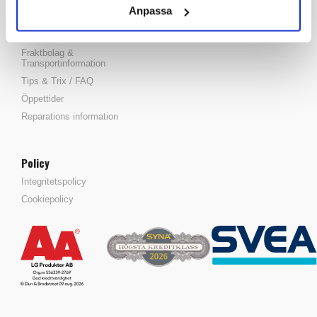
Anpassa
Köpvillkor
Tel: 0456-820020
Reklamationer
Fraktbolag &
Transportinformation
Tips & Trix / FAQ
Öppettider
Reparations information
Policy
Integritetspolicy
Cookiepolicy