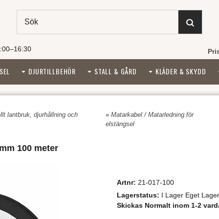
:00–16:30
Pri
SEL
DJURTILLBEHÖR
STALL & GÅRD
KLÄDER & SKYDD
lt lantbruk, djurhållning och
»
Matarkabel / Matarledning för
elstängsel
5 mm 100 meter
Artnr:
21-017-100
Lagerstatus:
I Lager Eget Lage
Skickas Normalt inom 1-2 vard