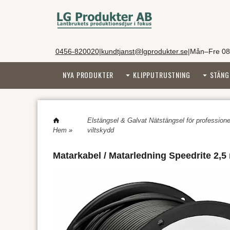
0456-820020
|
kundtjanst@lgprodukter.se
|
Mån–Fre 08
NYA PRODUKTER
KLIPPUTRUSTNING
STÄNG
Elstängsel & Galvat Nätstängsel för professionel
Hem
»
viltskydd
Matarkabel / Matarledning Speedrite 2,