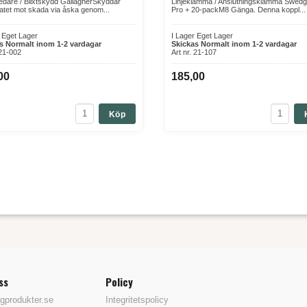
edare / Blixtskydd GallagherSkyddar
Linjeklämma / Anslutningsklämma Swed
atet mot skada via åska genom...
Pro + 20-packM8 Gänga. Denna koppl...
r Eget Lager
I Lager Eget Lager
s Normalt inom 1-2 vardagar
Skickas Normalt inom 1-2 vardagar
 21-002
Art nr. 21-107
00
185,00
Köp
ss
Policy
gprodukter.se
Integritetspolicy