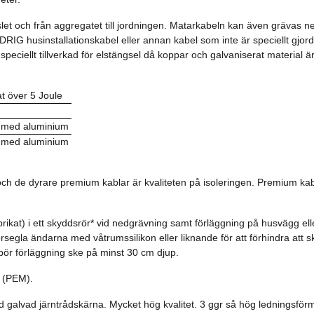
slet och från aggregatet till jordningen. Matarkabeln kan även grävas 
G husinstallationskabel eller annan kabel som inte är speciellt gjord f
eciellt tillverkad för elstängsel då koppar och galvaniserat material
t över 5 Joule
 med aluminium
 med aluminium
och de dyrare premium kablar är kvaliteten på isoleringen. Premium kabl
kat) i ett skyddsrör* vid nedgrävning samt förläggning på husvägg elle
segla ändarna med våtrumssilikon eller liknande för att förhindra att sk
ör förläggning ske på minst 30 cm djup.
 (PEM).
 galvad järntrådskärna. Mycket hög kvalitet. 3 ggr så hög ledningsf