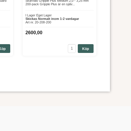
guard
Skarvlås Gripple Plus Medium 2,0 - 3,25 mm
200-pack Gripple Plus är en själv...
I Lager Eget Lager
Skickas Normalt inom 1-2 vardagar
Art nr. 20-208-200
2600,00
Köp
Köp