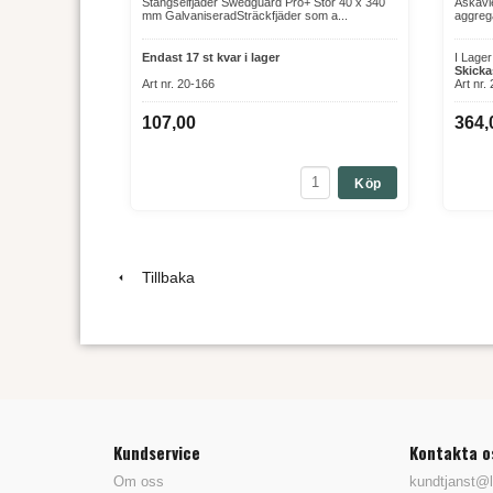
Stängselfjäder Swedguard Pro+ Stor 40 x 340
Åskavl
mm GalvaniseradSträckfjäder som a...
aggreg
Endast 17 st kvar i lager
I Lage
Skicka
Art nr. 20-166
Art nr.
107,00
364,
Köp
Tillbaka
Kundservice
Kontakta o
Om oss
kundtjanst@l