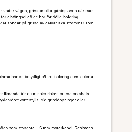
ner under vägen, grinden eller gårdsplanen där man
ör elstängsel då de har för dålig isolering.
 ärgar sönder på grund av galvaniska strömmar som
arna har en betydligt bättre isolering som isolerar
r liknande för att minska risken att matarkabeln
yddsröret vattenfylls. Vid grindöppningar eller
örmåga som standard 1.6 mm matarkabel. Resistans