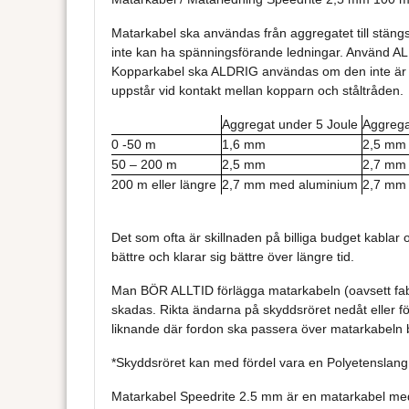
Matarkabel ska användas från aggregatet till stäng
inte kan ha spänningsförande ledningar. Använd ALDRI
Kopparkabel ska ALDRIG användas om den inte är sp
uppstår vid kontakt mellan kopparn och ståltråden.
Aggregat under 5 Joule
Aggrega
0 -50 m
1,6 mm
2,5 mm
50 – 200 m
2,5 mm
2,7 mm
200 m eller längre
2,7 mm med aluminium
2,7 mm
Det som ofta är skillnaden på billiga budget kablar 
bättre och klarar sig bättre över längre tid.
Man BÖR ALLTID förlägga matarkabeln (oavsett fabri
skadas. Rikta ändarna på skyddsröret nedåt eller för
liknande där fordon ska passera över matarkabeln b
*Skyddsröret kan med fördel vara en Polyetenslang
Matarkabel Speedrite 2.5 mm är en matarkabel med