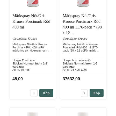
Märkspray Nöt/Gris
Märkspray Nöt/Gris
Kruuse Porcimark Röd
Kruuse Porcimark Röd
400 ml
400 ml 1176-pack * (98
x 12...
Varumärke: Kruuse
Varumärke: Kruuse
Märkspray Nöt/Gris Kruuse
Märkspray Nöt/Gris Kruuse
Porcimark Röd 400 mlFör
Porcimark Röd 400 ml 1176-
märkning av nötkreatur och ...
pack (98 x 12 st)För märk...
I Lager Eget Lager
I Lager hos Leverantör
Skickas Normalt inom 1-2
Skickas Normalt inom 1-3
vardagar
vardagar
Art nr. 75-495
Art nr. 75-495-1176
45,00
37632,00
Köp
Köp