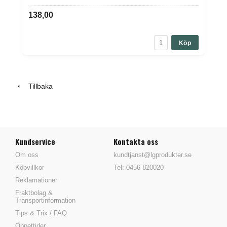
138,00
Köp
Tillbaka
Kundservice
Kontakta oss
Om oss
kundtjanst@lgprodukter.se
Köpvillkor
Tel: 0456-820020
Reklamationer
Fraktbolag &
Transportinformation
Tips & Trix / FAQ
Öppettider