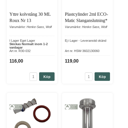
Yttre kolvstång 30 ML
Plastcylinder 2ml ECO-
Roux Nr 13
Matic Slanganslutning*
Varumärke: Henke-Sass, Wolf
Varumärke: Henke-Sass, Wolf
I Lager Eget Lager
Ej i Lager - Leveranstid okänd
Skickas Normalt inom 1-2
vardagar
Art nr. R30-032
Art nr. HSW-3602130060
116,00
119,00
Köp
Köp