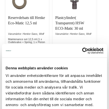
Reservdelsats till Henke
Plastcylinder(
Eco-Matic 12,5 ml
Transparent) HSW
ECO-Matic 30 ml
Varumärke: Henke-Sass, Wolf
Varumärke: Henke-Sass, Wolf
Maintenance set 12,5 ml (1 x
Outletvalve + Spring; 1 x Piston
O-Ring + Feltring)
I Lager Eget Lager
I Lager Eget Lager
Skickas Normalt inom 1-2
Skickas Normalt inom 1-2
vardagar
vardagar
Art nr. HSW-8300029735
Art nr. HSW-8300017238
Denna webbplats använder cookies
123,00
126,00
Vi använder enhetsidentifierare för att anpassa innehållet
och annonserna till användarna, tillhandahålla funktioner
Köp
Köp
för sociala medier och analysera vår trafik. Vi
vidarebefordrar även sådana identifierare och annan
information från din enhet till de sociala medier och
annons- och analysföretag som vi samarbetar med.