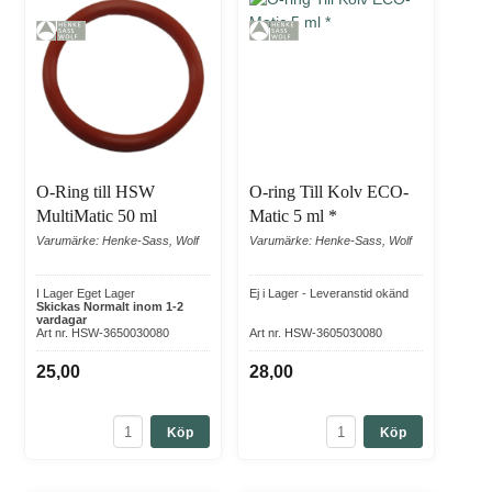
O-Ring till HSW
O-ring Till Kolv ECO-
MultiMatic 50 ml
Matic 5 ml *
Varumärke: Henke-Sass, Wolf
Varumärke: Henke-Sass, Wolf
I Lager Eget Lager
Ej i Lager - Leveranstid okänd
Skickas Normalt inom 1-2
vardagar
Art nr. HSW-3650030080
Art nr. HSW-3605030080
25,00
28,00
Köp
Köp