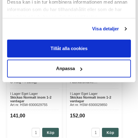
Dessa kan i sin tur kombinera informationen med annan
information som du har tillhandahållit eller som de har
samlat in när du har använt deras tjänster.
Visa detaljer
Reservdelsats till Henke
Munstycke plast till
Tillåt alla cookies
Eco-Matic 30 ml
ECO-Matic 70 ml Pour-
on 45-253
Anpassa
Varumärke: Henke-Sass, Wolf
Varumärke: Henke-Sass, Wolf
Maintenance set 30 ml (1 x
Pour-on Munstycke i plast till
Outletvalve + Spring; 1 x Piston
HSW ECO-Matic 70 ml Material:
O-Ring + Feltring)
PlastVarumärke:...
I Lager Eget Lager
I Lager Eget Lager
Skickas Normalt inom 1-2
Skickas Normalt inom 1-2
vardagar
vardagar
Art nr. HSW-8300029755
Art nr. HSW-8300029850
141,00
152,00
Köp
Köp