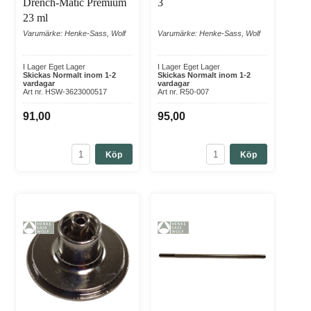
Drench-Matic Premium
3
23 ml
Varumärke: Henke-Sass, Wolf
Varumärke: Henke-Sass, Wolf
I Lager Eget Lager
I Lager Eget Lager
Skickas Normalt inom 1-2
Skickas Normalt inom 1-2
vardagar
vardagar
Art nr. HSW-3623000517
Art nr. R50-007
91,00
95,00
Köp
Köp