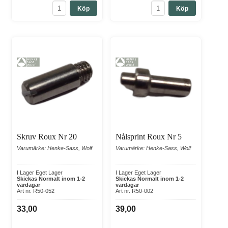
Köp
Köp
Skruv Roux Nr 20
Nålsprint Roux Nr 5
Varumärke: Henke-Sass, Wolf
Varumärke: Henke-Sass, Wolf
I Lager Eget Lager
I Lager Eget Lager
Skickas Normalt inom 1-2
Skickas Normalt inom 1-2
vardagar
vardagar
Art nr. R50-052
Art nr. R50-002
33,00
39,00