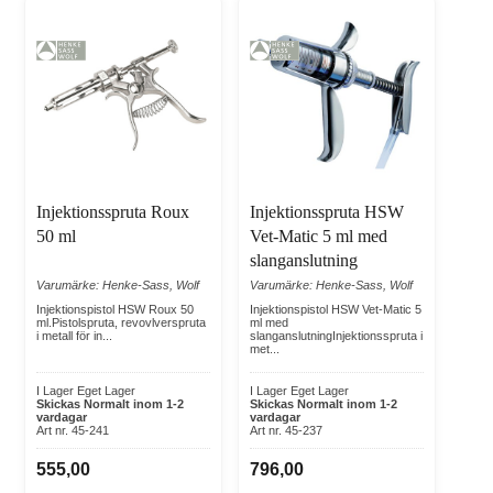
Injektionsspruta Roux
Injektionsspruta HSW
50 ml
Vet-Matic 5 ml med
slanganslutning
Varumärke: Henke-Sass, Wolf
Varumärke: Henke-Sass, Wolf
Injektionspistol HSW Roux 50
Injektionspistol HSW Vet-Matic 5
ml.Pistolspruta, revovlverspruta
ml med
i metall för in...
slanganslutningInjektionsspruta i
met...
I Lager Eget Lager
I Lager Eget Lager
Skickas Normalt inom 1-2
Skickas Normalt inom 1-2
vardagar
vardagar
Art nr. 45-241
Art nr. 45-237
555,00
796,00