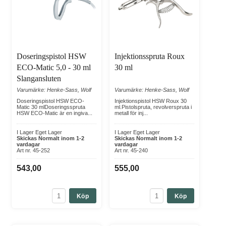
Doseringspistol HSW
Injektionsspruta Roux
ECO-Matic 5,0 - 30 ml
30 ml
Slangansluten
Varumärke: Henke-Sass, Wolf
Varumärke: Henke-Sass, Wolf
Doseringspistol HSW ECO-
Injektionspistol HSW Roux 30
Matic 30 mlDoseringsspruta
ml.Pistolspruta, revolverspruta i
HSW ECO-Matic är en ingiva...
metall för inj...
I Lager Eget Lager
I Lager Eget Lager
Skickas Normalt inom 1-2
Skickas Normalt inom 1-2
vardagar
vardagar
Art nr. 45-252
Art nr. 45-240
543,00
555,00
Köp
Köp