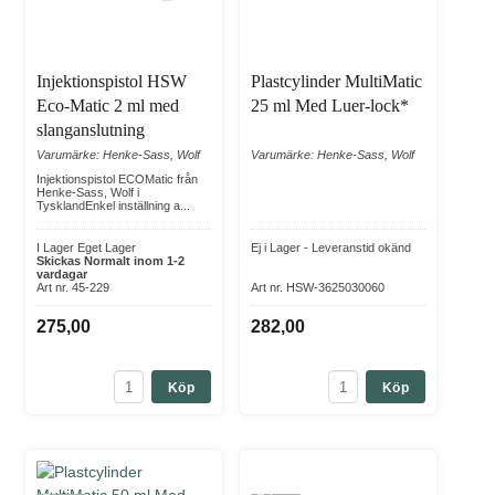
Injektionspistol HSW
Plastcylinder MultiMatic
Eco-Matic 2 ml med
25 ml Med Luer-lock*
slanganslutning
Varumärke: Henke-Sass, Wolf
Varumärke: Henke-Sass, Wolf
Injektionspistol ECOMatic från
Henke-Sass, Wolf i
TysklandEnkel inställning a...
I Lager Eget Lager
Ej i Lager - Leveranstid okänd
Skickas Normalt inom 1-2
vardagar
Art nr. 45-229
Art nr. HSW-3625030060
275,00
282,00
Köp
Köp