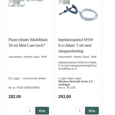
Plastcylinder MultiMatic
Injektionspistol HSW
50 ml Med Luer-lock*
Eco-Matic 5 ml med
slanganslutning
Varumärke: Henke-Sass, Wolf
Varumärke: Henke-Sass, Wolf
Injektionspistol HSW Eco-Matic
5 ml med slanganslutningEnkel
inställning av d...
Ej i Lager - Leveranstid okänd
I Lager Eget Lager
Skickas Normalt inom 1-2
vardagar
Art nr. HSW-3650030060
Art nr. 45-230
282,00
293,00
Köp
Köp