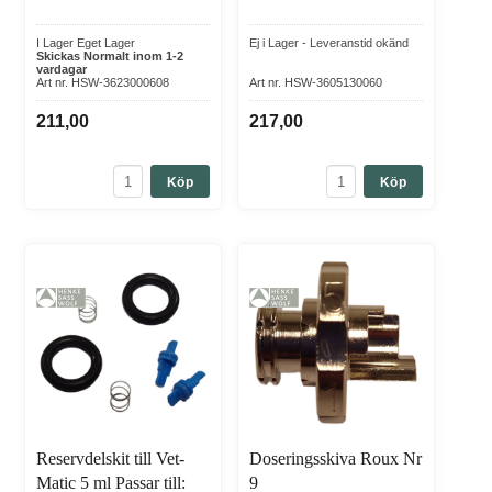
I Lager Eget Lager
Ej i Lager - Leveranstid okänd
Skickas Normalt inom 1-2
vardagar
Art nr. HSW-3623000608
Art nr. HSW-3605130060
211,00
217,00
Köp
Köp
Reservdelskit till Vet-
Doseringsskiva Roux Nr
Matic 5 ml Passar till:
9