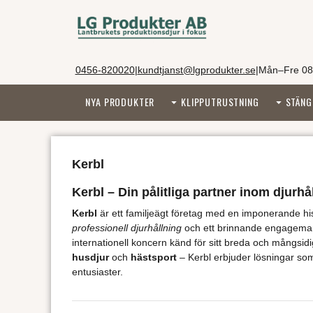
0456-820020
|
kundtjanst@lgprodukter.se
|
Mån–Fre 08
NYA PRODUKTER
KLIPPUTRUSTNING
STÄNG
Kerbl
Kerbl – Din pålitliga partner inom djurhå
Kerbl
är ett familjeägt företag med en imponerande hi
professionell djurhållning
och ett brinnande engagema
internationell koncern känd för sitt breda och mångsi
husdjur
och
hästsport
– Kerbl erbjuder lösningar som
entusiaster.