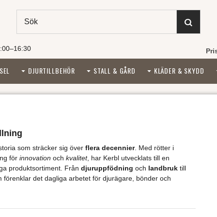
:00–16:30
Pri
SEL
DJURTILLBEHÖR
STALL & GÅRD
KLÄDER & SKYDD
llning
storia som sträcker sig över
flera decennier
. Med rötter i
ng för
innovation
och
kvalitet
, har Kerbl utvecklats till en
diga produktsortiment. Från
djuruppfödning
och
landbruk
till
 förenklar det dagliga arbetet för djurägare, bönder och