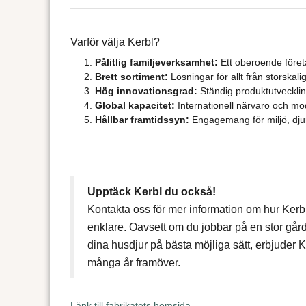
Varför välja Kerbl?
Pålitlig familjeverksamhet:
Ett oberoende företa
Brett sortiment:
Lösningar för allt från storskal
Hög innovationsgrad:
Ständig produktutvecklin
Global kapacitet:
Internationell närvaro och mode
Hållbar framtidssyn:
Engagemang för miljö, djur
Upptäck Kerbl du också!
Kontakta oss för mer information om hur Kerb
enklare. Oavsett om du jobbar på en stor gård,
dina husdjur på bästa möjliga sätt, erbjuder K
många år framöver.
Länk till fabrikatets hemsida