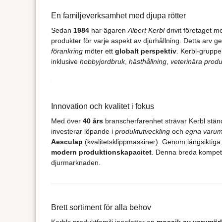
En familjeverksamhet med djupa rötter
Sedan
1984
har ägaren
Albert Kerbl
drivit företaget m
produkter för varje aspekt av djurhållning. Detta arv 
förankring
möter ett
globalt perspektiv
. Kerbl-gruppe
inklusive
hobbyjordbruk
,
hästhållning
,
veterinära produ
Innovation och kvalitet i fokus
Med över
40 års
branscherfarenhet strävar Kerbl ständi
investerar löpande i
produktutveckling
och
egna varu
Aesculap
(kvalitetsklippmaskiner). Genom långsiktiga
modern produktionskapacitet
. Denna breda kompete
djurmarknaden.
Brett sortiment för alla behov
Kerbls produktfamilj innefattar en
mosaik av varumär