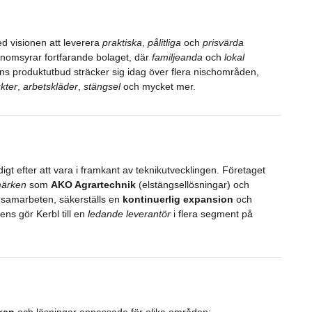
ed visionen att leverera
praktiska
,
pålitliga
och
prisvärda
genomsyrar fortfarande bolaget, där
familjeanda
och
lokal
ns produktutbud sträcker sig idag över flera nischområden,
kter
,
arbetskläder
,
stängsel
och mycket mer.
gt efter att vara i framkant av teknikutvecklingen. Företaget
märken
som
AKO Agrartechnik
(elstängsellösningar) och
 samarbeten, säkerställs en
kontinuerlig expansion
och
ns gör Kerbl till en
ledande leverantör
i flera segment på
ken
och lösningar anpassade för olika områden: