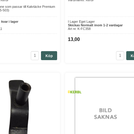
ne som passar till Kalvtäcke Premium
5-503)
 kvar i lager
I Lager Eget Lager
Skickas Normalt inom 1-2 vardagar
11
Art nr. K-FC358
13,00
Köp
K