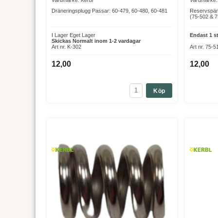
Dräneringsplugg Passar: 60-479, 60-480, 60-481
Reservspän
(75-502 & 7
I Lager Eget Lager
Endast 1 st
Skickas Normalt inom 1-2 vardagar
Art nr. K-302
Art nr. 75-5
12,00
12,00
Köp