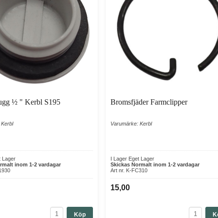
ugg ½ " Kerbl S195
Bromsfjäder Farmclipper
 Kerbl
Varumärke: Kerbl
t Lager
I Lager Eget Lager
rmalt inom 1-2 vardagar
Skickas Normalt inom 1-2 vardagar
21930
Art nr. K-FC310
15,00
Köp
K