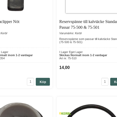
clipper Nöt
Reservspänne till kalvtäcke Standa
Passar 75-500 & 75-501
 Kerbl
Varumärke: Kerbl
Reservspänne som passar till kalvtäcke Sta
(75-500 & 75-501)
t Lager
I Lager Eget Lager
rmalt inom 1-2 vardagar
Skickas Normalt inom 1-2 vardagar
C354
Art nr. 75-510
14,00
Köp
K