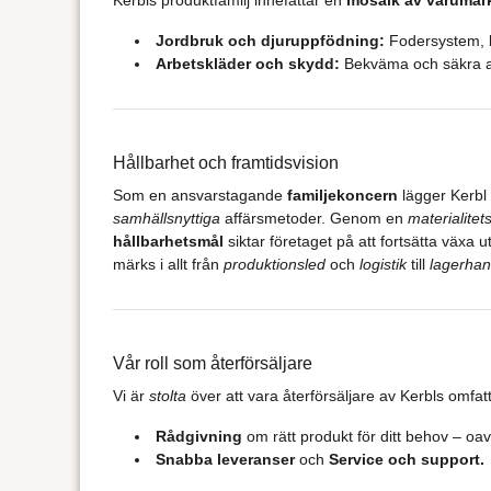
Jordbruk och djuruppfödning:
Fodersystem, k
Arbetskläder och skydd:
Bekväma och säkra ar
Hållbarhet och framtidsvision
Som en ansvarstagande
familjekoncern
lägger Kerbl s
samhällsnyttiga
affärsmetoder. Genom en
materialitet
hållbarhetsmål
siktar företaget på att fortsätta växa
märks i allt från
produktionsled
och
logistik
till
lagerhan
Vår roll som återförsäljare
Vi är
stolta
över att vara återförsäljare av Kerbls omf
Rådgivning
om rätt produkt för ditt behov – oa
Snabba leveranser
och
Service och support.