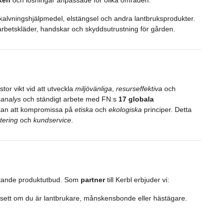
alvningshjälpmedel, elstängsel och andra lantbruksprodukter.
betskläder, handskar och skyddsutrustning för gården.
tor vikt vid att utveckla
miljövänliga
,
resurseffektiva
och
sanalys
och ständigt arbete med FN:s
17 globala
 utan att kompromissa på
etiska
och
ekologiska
principer. Detta
tering
och
kundservice
.
attande produktutbud. Som
partner
till Kerbl erbjuder vi:
vsett om du är lantbrukare, månskensbonde eller hästägare.