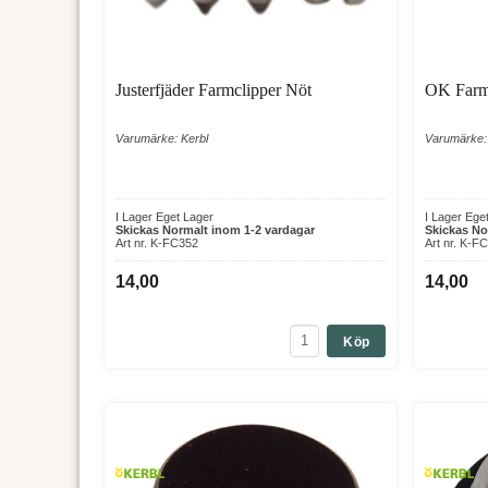
Justerfjäder Farmclipper Nöt
OK Farm
Varumärke: Kerbl
Varumärke:
I Lager Eget Lager
I Lager Ege
Skickas Normalt inom 1-2 vardagar
Skickas No
Art nr. K-FC352
Art nr. K-F
14,00
14,00
Köp