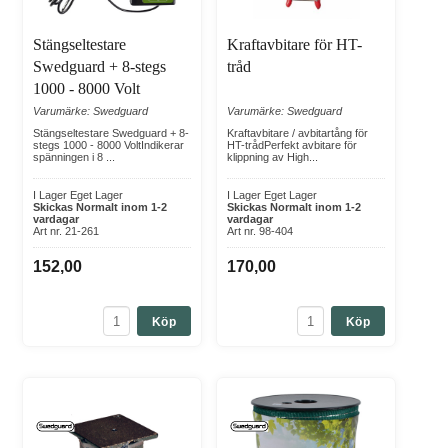
Stängseltestare
Kraftavbitare för HT-
Swedguard + 8-stegs
tråd
1000 - 8000 Volt
Varumärke: Swedguard
Varumärke: Swedguard
Stängseltestare Swedguard + 8-
Kraftavbitare / avbitartång för
stegs 1000 - 8000 VoltIndikerar
HT-trådPerfekt avbitare för
spänningen i 8 ...
klippning av High...
I Lager Eget Lager
I Lager Eget Lager
Skickas Normalt inom 1-2
Skickas Normalt inom 1-2
vardagar
vardagar
Art nr. 21-261
Art nr. 98-404
152,00
170,00
Köp
Köp