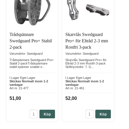
Trådspännare
Skarvlås Swedguard
Swedguard Pro+ Stabil
Pro+ för Eltråd 2-3 mm
2-pack
Rostfri 3-pack
Varumärke: Swedguard
Varumärke: Swedguard
Trådspännare Swedguard Pro+
Skarvlås Swedguard Pro+ för
Stabil 2-packTrådspännare
Eltråd 2-3 mm Rostfri 3-pack
stabil spänner snabbt o...
Skiftnyckelnr: 7. G...
I Lager Eget Lager
I Lager Eget Lager
Skickas Normalt inom 1-2
Skickas Normalt inom 1-2
vardagar
vardagar
Art nr. 21-477
Art nr. 21-461
51,00
52,00
Köp
Köp