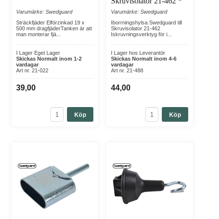
Skruvisolator 21-462 *
Varumärke: Swedguard
Varumärke: Swedguard
Sträckfjäder Elförzinkad 19 x
Iborrningshylsa Swedguard till
500 mm dragfjäderTanken är att
Skruvisolator 21-462
man monterar fjä...
Iskruvningsverktyg för i...
I Lager Eget Lager
I Lager hos Leverantör
Skickas Normalt inom 1-2
Skickas Normalt inom 4-6
vardagar
vardagar
Art nr. 21-022
Art nr. 21-488
39,00
44,00
Köp
Köp