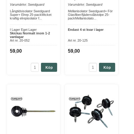
Varumärke: Swedguard
Varumärke: Swedguard
Långtidsisolator Swedguard
Mellanisolator Swedguard+ För
Super+ Elrep 25-packMtcket
Glasfiber/fjäderstålstolpe 25-
kraftig elrepisolator f...
packMellanisolato...
I Lager Eget Lager
Endast 4 st kvar i lager
Skickas Normalt inom 1-2
vardagar
Art nr. 20-052
Art nr. 20-125
59,00
59,00
Köp
Köp