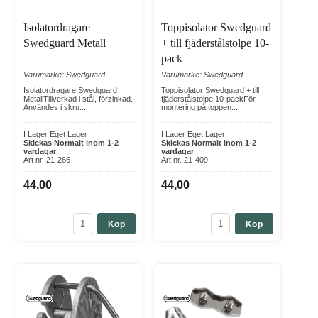
Isolatordragare
Toppisolator Swedguard
Swedguard Metall
+ till fjäderstålstolpe 10-
pack
Varumärke: Swedguard
Varumärke: Swedguard
Isolatordragare Swedguard
Toppisolator Swedguard + till
MetallTillverkad i stål, förzinkad.
fjäderstålstolpe 10-packFör
Användes i skru...
montering på toppen...
I Lager Eget Lager
I Lager Eget Lager
Skickas Normalt inom 1-2
Skickas Normalt inom 1-2
vardagar
vardagar
Art nr. 21-266
Art nr. 21-409
44,00
44,00
Köp
Köp