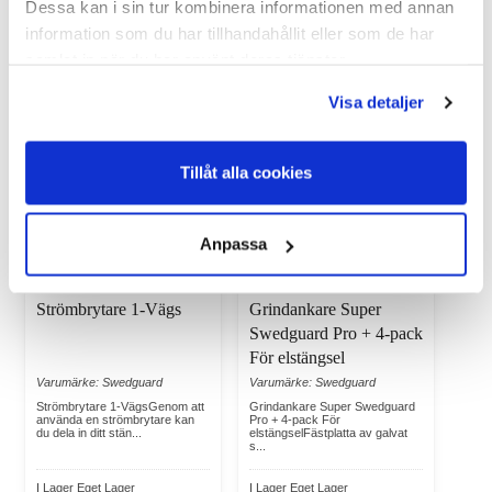
Dessa kan i sin tur kombinera informationen med annan
information som du har tillhandahållit eller som de har
Köp
Köp
samlat in när du har använt deras tjänster.
Visa detaljer
Tillåt alla cookies
Anpassa
Strömbrytare 1-Vägs
Grindankare Super
Swedguard Pro + 4-pack
För elstängsel
Varumärke: Swedguard
Varumärke: Swedguard
Strömbrytare 1-VägsGenom att
Grindankare Super Swedguard
använda en strömbrytare kan
Pro + 4-pack För
du dela in ditt stän...
elstängselFästplatta av galvat
s...
I Lager Eget Lager
I Lager Eget Lager