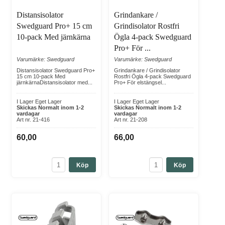
Distansisolator
Grindankare /
Swedguard Pro+ 15 cm
Grindisolator Rostfri
10-pack Med järnkärna
Ögla 4-pack Swedguard
Pro+ För ...
Varumärke: Swedguard
Varumärke: Swedguard
Distansisolator Swedguard Pro+
Grindankare / Grindisolator
15 cm 10-pack Med
Rostfri Ögla 4-pack Swedguard
järnkärnaDistansisolator med...
Pro+ För elstängsel...
I Lager Eget Lager
I Lager Eget Lager
Skickas Normalt inom 1-2
Skickas Normalt inom 1-2
vardagar
vardagar
Art nr. 21-416
Art nr. 21-208
60,00
66,00
Köp
Köp