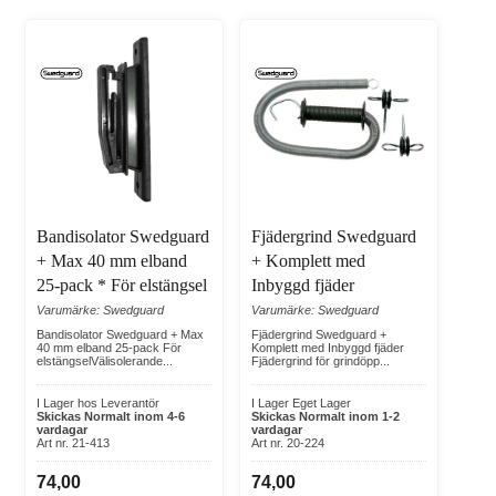
Bandisolator Swedguard
Fjädergrind Swedguard
+ Max 40 mm elband
+ Komplett med
25-pack * För elstängsel
Inbyggd fjäder
Varumärke: Swedguard
Varumärke: Swedguard
Bandisolator Swedguard + Max
Fjädergrind Swedguard +
40 mm elband 25-pack För
Komplett med Inbyggd fjäder
elstängselVälisolerande...
Fjädergrind för grindöpp...
I Lager hos Leverantör
I Lager Eget Lager
Skickas Normalt inom 4-6
Skickas Normalt inom 1-2
vardagar
vardagar
Art nr. 21-413
Art nr. 20-224
74,00
74,00