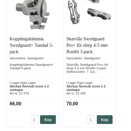
Kopplingsklämma
Skarvlås Swedguard
Swedguard+ Tandad 5-
Pro+ för elrep 4-5 mm
pack
Rostfri 3-pack
Varumärke: Swedguard
Varumärke: Swedguard
Kopplingsklämma Swedguard+
Skarvlås Swedguard Pro+ för
Tandad 5-pack
elrep 4-5 mm Rostfri 3-pack
Skiftnyckelnr: 7. Gä...
I Lager Eget Lager
I Lager Eget Lager
Skickas Normalt inom 1-2
Skickas Normalt inom 1-2
vardagar
vardagar
Art nr. 21-474
Art nr. 21-459
66,00
70,00
Köp
Köp