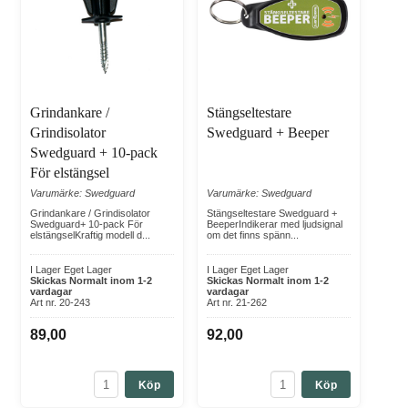
Grindankare /
Stängseltestare
Grindisolator
Swedguard + Beeper
Swedguard + 10-pack
För elstängsel
Varumärke: Swedguard
Varumärke: Swedguard
Grindankare / Grindisolator
Stängseltestare Swedguard +
Swedguard+ 10-pack För
BeeperIndikerar med ljudsignal
elstängselKraftig modell d...
om det finns spänn...
I Lager Eget Lager
I Lager Eget Lager
Skickas Normalt inom 1-2
Skickas Normalt inom 1-2
vardagar
vardagar
Art nr. 20-243
Art nr. 21-262
89,00
92,00
Köp
Köp