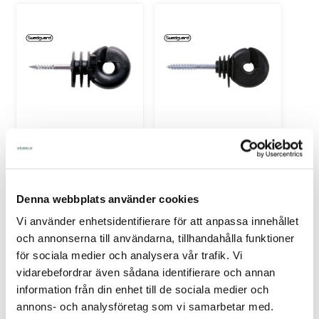
Ringisolator Swedguard
Ringisolator Swedguard
+ 25-pack För stängsel
+ Med järnkärna 25-
pack För stängsel
Varumärke: Swedguard
Varumärke: Swedguard
Denna webbplats använder cookies
Ringisolator Swedguard + 25-
Ringisolator Swedguard + Med
pack För stängselIsolator utan
järnkärna 25-pack För
Vi använder enhetsidentifierare för att anpassa innehållet
metallkärna, utrus...
stängselSkruvas enkelt fas...
och annonserna till användarna, tillhandahålla funktioner
I Lager Eget Lager
Endast 17 st kvar i lager
för sociala medier och analysera vår trafik. Vi
Skickas Normalt inom 1-2
vardagar
vidarebefordrar även sådana identifierare och annan
Art nr. 20-127
Art nr. 20-119
information från din enhet till de sociala medier och
53,00
54,00
annons- och analysföretag som vi samarbetar med.