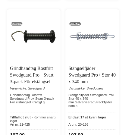
Grindhandtag Rostfritt
Stängselfjäder
Swedguard Pro+ Svart
Swedguard Pro+ Stor 40
3-pack För elstängsel
x 340 mm
Varumärke: Swedguard
Varumärke: Swedguard
Grindhandtag Rostfritt
Stängselfjäder Swedguard Pro+
Swedguard Pro+ Svart 3-pack
Stor 40 x 340
För elstängsel Kraftigt g...
mm GalvaniseradSträckfjäder
som a...
Tillfälligt slut
- Kommer snart i
Endast 17 st kvar i lager
lager
Art nr. 21-425
Art nr. 20-166