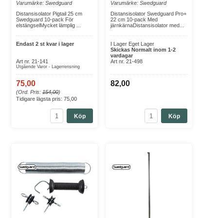
Varumärke: Swedguard
Varumärke: Swedguard
Distansisolator Pigtail 25 cm
Distansisolator Swedguard Pro+
Swedguard 10-pack För
22 cm 10-pack Med
elstängselMycket lämplig ...
järnkärnaDistansisolator med...
Endast 2 st kvar i lager
I Lager Eget Lager
Skickas Normalt inom 1-2
vardagar
Art nr. 21-141
Art nr. 21-498
Utgående Varor - Lagerrensning
75,00
82,00
(Ord. Pris:
154,00
)
Tidigare lägsta pris:
75,00
Köp
Köp