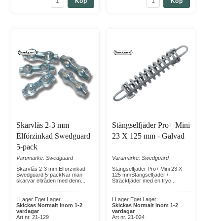
Köp
Köp
Skarvlås 2-3 mm
Stängselfjäder Pro+ Mini
Elförzinkad Swedguard
23 X 125 mm - Galvad
5-pack
Varumärke: Swedguard
Varumärke: Swedguard
Skarvlås 2-3 mm Elförzinkad
Stängselfjäder Pro+ Mini 23 X
Swedguard 5-packNär man
125 mmStängselfjäder /
skarvar eltråden med denn...
Sträckfjäder med en tryc...
I Lager Eget Lager
I Lager Eget Lager
Skickas Normalt inom 1-2
Skickas Normalt inom 1-2
vardagar
vardagar
Art nr. 21-129
Art nr. 21-024