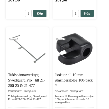
107,00
107,00
Köp
Köp
Trådspännarverktyg
Isolator till 10 mm
Swedguard Pro+ till 21-
glasfiberstolpe 100-pack
206-25 & 21-477
*
Varumärke: Swedguard
Varumärke: Swedguard
Trådspännarverktyg Swedguard
Isolator till 10 mm glasfiberstolpe
Pro+ till 21-206-25 & 21-477
100-packPassar till runda 10
mm glasfiber...