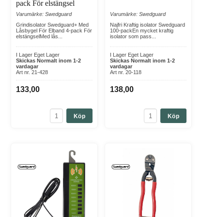
pack För elstängsel
Varumärke: Swedguard
Varumärke: Swedguard
Grindisolator Swedguard+ Med
Najfri Kraftig isolator Swedguard
Låsbygel För Elband 4-pack För
100-packEn mycket kraftig
elstängselMed lås...
isolator som pass...
I Lager Eget Lager
I Lager Eget Lager
Skickas Normalt inom 1-2
Skickas Normalt inom 1-2
vardagar
vardagar
Art nr. 21-428
Art nr. 20-118
133,00
138,00
Köp
Köp