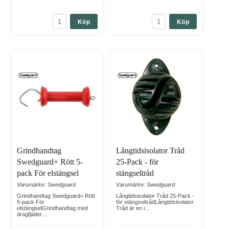
Köp
Köp
Grindhandtag
Långtidsisolator Tråd
Swedguard+ Rött 5-
25-Pack - för
pack För elstängsel
stängseltråd
Varumärke: Swedguard
Varumärke: Swedguard
Grindhandtag Swedguard+ Rött
Långtidsisolator Tråd 25-Pack -
5-pack För
för stängseltrådLångtidsisolator
elstängselGrindhandtag med
Tråd är en i...
dragfjäder...