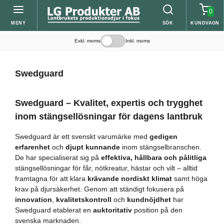
0
MENY
SÖK
KUNDVAGN
Exkl. moms
Inkl. moms
Swedguard
Swedguard – Kvalitet, expertis och trygghet
inom stängsellösningar för dagens lantbruk
Swedguard är ett svenskt varumärke med
gedigen
erfarenhet
och
djupt kunnande
inom stängselbranschen.
De har specialiserat sig på
effektiva, hållbara och pålitliga
stängsellösningar för får, nötkreatur, hästar och vilt – alltid
framtagna för att klara
krävande nordiskt klimat
samt höga
krav på djursäkerhet. Genom att ständigt fokusera på
innovation
,
kvalitetskontroll
och
kundnöjdhet
har
Swedguard etablerat en
auktoritativ
position på den
svenska marknaden.