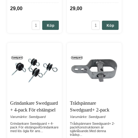
29,00
29,00
Köp
Köp
Grindankare Swedguard
Trådspännare
+ 4-pack För elstängsel
Swedguard+ 2-pack
Varumärke: Swedguard
Varumärke: Swedguard
Grindankare Swedguard + 4-
Trådspännare Swedguard+ 2-
pack För elstängselGrindankare
packKonstruktionen är
med lös ögla för ans...
självlåsande.Med denna
trådsp...