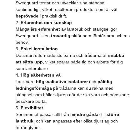
Swedguard testar och utvecklar sina stängsel
kontinuerligt, vilket resulterar i produkter som är
väl
beprövade
i praktisk drift.
Erfarenhet och kunskap
Många års
erfarenhet
av lantbruk och stängsel gör
Swedguard till en
trovärdig
aktör som förstår branschens
behov.
Enkel installation
De smart utformade stolparna och trådarna är
snabba
att sätta upp
, vilket sparar både tid och arbete för dig
som lantbrukare.
Hög säkerhetsnivå
Tack vare
högkvalitativa isolatorer
och
pålitlig
ledningsförmåga
på trådarna kan du räkna med
stängsel som håller djuren där de ska vara och oönskade
besökare borta.
Flexibilitet
Sortimentet passar allt från
mindre gårdar
till
större
lantbruk
, och kan anpassas efter olika djurslag och
terrängtyper.