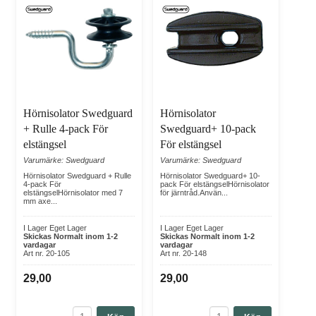
Hörnisolator Swedguard
Hörnisolator
+ Rulle 4-pack För
Swedguard+ 10-pack
elstängsel
För elstängsel
Varumärke: Swedguard
Varumärke: Swedguard
Hörnisolator Swedguard + Rulle
Hörnisolator Swedguard+ 10-
4-pack För
pack För elstängselHörnisolator
elstängselHörnisolator med 7
för järntråd.Använ...
mm axe...
I Lager Eget Lager
I Lager Eget Lager
Skickas Normalt inom 1-2
Skickas Normalt inom 1-2
vardagar
vardagar
Art nr. 20-105
Art nr. 20-148
29,00
29,00