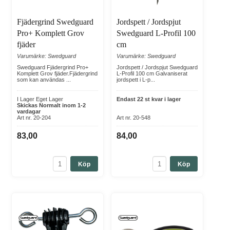
Fjädergrind Swedguard
Jordspett / Jordspjut
Pro+ Komplett Grov
Swedguard L-Profil 100
fjäder
cm
Varumärke: Swedguard
Varumärke: Swedguard
Swedguard Fjädergrind Pro+
Jordspett / Jordspjut Swedguard
Komplett Grov fjäder.Fjädergrind
L-Profil 100 cm Galvaniserat
som kan användas ...
jordspett i L-p...
I Lager Eget Lager
Endast 22 st kvar i lager
Skickas Normalt inom 1-2
vardagar
Art nr. 20-204
Art nr. 20-548
83,00
84,00
Köp
Köp