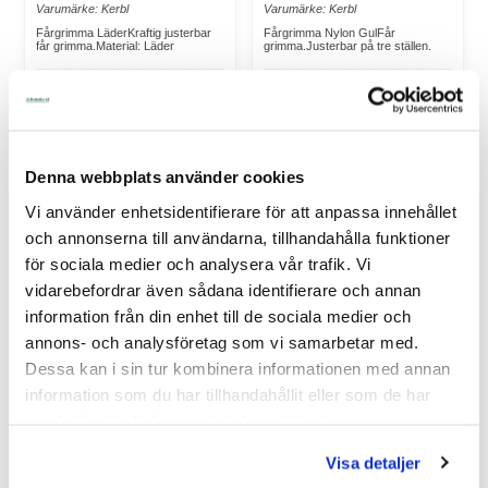
Varumärke: Kerbl
Varumärke: Kerbl
Fårgrimma LäderKraftig justerbar
Fårgrimma Nylon GulFår
får grimma.Material: Läder
grimma.Justerbar på tre ställen.
I Lager Eget Lager
I Lager Eget Lager
Skickas Normalt inom 1-2
Skickas Normalt inom 1-2
vardagar
vardagar
Art nr. 30-025
Art nr. 30-023
105,00
75,00
Denna webbplats använder cookies
Vi använder enhetsidentifierare för att anpassa innehållet
Köp
Köp
och annonserna till användarna, tillhandahålla funktioner
för sociala medier och analysera vår trafik. Vi
vidarebefordrar även sådana identifierare och annan
information från din enhet till de sociala medier och
annons- och analysföretag som vi samarbetar med.
Dessa kan i sin tur kombinera informationen med annan
information som du har tillhandahållit eller som de har
samlat in när du har använt deras tjänster.
Visa detaljer