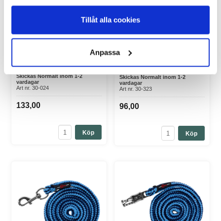
Fårgrimma Polypropylen
Grimskaft Bull-Snap
Tillåt alla cookies
Röd
Varumärke: Kerbl
Varumärke: Kerbl
Grimskaft Bull-SnapMed mycket
kraftig
Fårgrimma Polypropylen RödKraftig
karbinhake.Greppvänlig.Flätat 20
Anpassa
fårgrimma.Justerbar runt nacken.
mm pol...
I Lager Eget Lager
I Lager Eget Lager
Skickas Normalt inom 1-2
Skickas Normalt inom 1-2
vardagar
vardagar
Art nr. 30-024
Art nr. 30-323
133,00
96,00
Köp
Köp