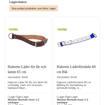
grimskaft. Finns i olika längder och bredder för att passa
Lagerstatus:
både lamm och vuxna får.
Grimmor i Läder, Nylon och Polypropylen
Våra justerbara fårgrimmor är tillverkade i slitstarka material
och utformade för att ge en bra passform och enkel
hantering. Finns i läder, nylon och polypropylen, med
anpassade modeller för olika behov.
Grimskaft för Får och Nötkreatur
Vi erbjuder flätade grimskaft i polypropylen med karbinhakar
och extra kraftiga fästen för enkel uppbindning och ledning
av djuren. Välj mellan standardmodeller eller extra långa
grimskaft med Bull-Snap-hake för mer kontroll vid hantering
Halsrem Läder för får och
Halsrem Läderförstärkt 60
av större djur.
lamm 65 cm
cm Blå
Våra halsremmar, grimmor och grimskaft är noggrant utvalda
Varumärke: Kerbl
Varumärke: Kerbl
för att möta lantbrukares krav på hållbarhet och komfort,
Halsrem Läder för får och lamm 65
Halsrem Läderförstärkt 60 cm
cmSmidig, stark och skonsam
BlåRing för fastsättning av
samtidigt som de gör hanteringen av får och lamm smidig
halsband.Nitad....
grimskaft.Smidig, st...
och praktisk.
I Lager Eget Lager
I Lager Eget Lager
Skickas Normalt inom 1-2
Skickas Normalt inom 1-2
vardagar
vardagar