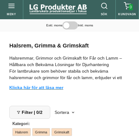
0
MENY
SÖK
KUNDVAGN
Exkl. moms
Inkl. moms
Halsrem, Grimma & Grimskaft
Halsremmar, Grimmor och Grimskaft för Får och Lamm –
Hållbara och Bekväma Lösningar för Djurhantering
För lantbrukare som behöver stabila och bekväma
halsremmar och grimmor för får och lamm, erbjuder vi ett
brett sortiment av justerbara och slitstarka alternativ. Våra
Klicka här för att läsa mer
produkter är utformade för att ge en trygg och bekväm
passform, samtidigt som de underlättar hantering av djuren
både på betet och i stallet.
Filter | 0/2
Sortera
Halsremmar för Får och Lamm
Våra halsband i läder och nylon är robusta och skonsamma
Kategori:
mot djuren. Vi erbjuder modeller med förstärkt konstruktion
och ringfästen för smidig användning tillsammans med