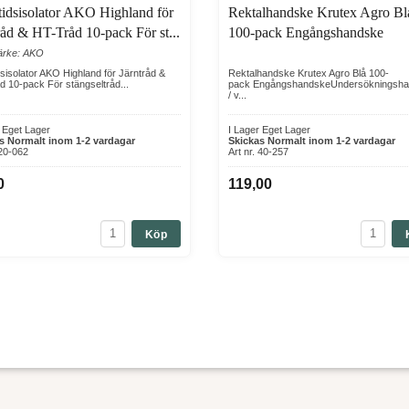
idsisolator AKO Highland för
Rektalhandske Krutex Agro Bl
råd & HT-Tråd 10-pack För st...
100-pack Engångshandske
ärke: AKO
sisolator AKO Highland för Järntråd &
Rektalhandske Krutex Agro Blå 100-
d 10-pack För stängseltråd...
pack EngångshandskeUndersökningsh
/ v...
r Eget Lager
I Lager Eget Lager
s Normalt inom 1-2 vardagar
Skickas Normalt inom 1-2 vardagar
 20-062
Art nr. 40-257
0
119,00
Köp