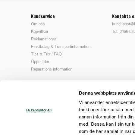
Kundservice
Kontakta o
Om oss
kundtjanst@l
Köpvillkor
Tel: 0456-82
Reklamationer
Fraktbolag & Transportinformation
Tips & Trix / FAQ
Öppettider
Reparations information
Denna webbplats använde
Vi använder enhetsidentifie
funktioner för sociala medi
annan information från din
med. Dessa kan i sin tur k
som de har samlat in när d