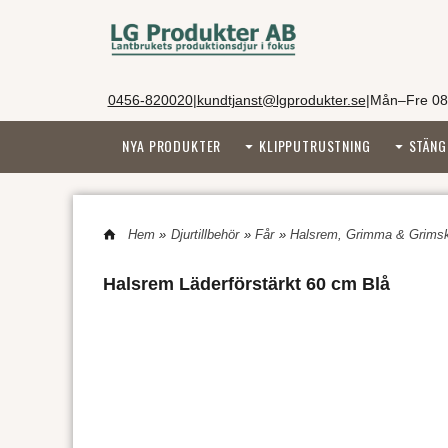
0456-820020
|
kundtjanst@lgprodukter.se
|
Mån–Fre 08
NYA PRODUKTER
KLIPPUTRUSTNING
STÄNG
Hem
»
Djurtillbehör
»
Får
»
Halsrem, Grimma & Grimsk
Halsrem Läderförstärkt 60 cm Blå