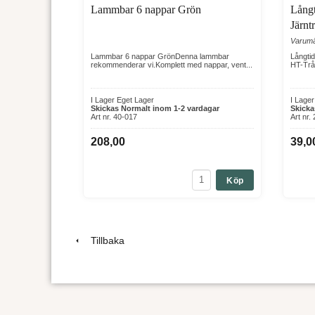
Lammbar 6 nappar Grön
Långt
Järnt
Varum
Lammbar 6 nappar GrönDenna lammbar
Långtid
rekommenderar vi.Komplett med nappar, vent...
HT-Trå
I Lager Eget Lager
I Lage
Skickas Normalt inom 1-2 vardagar
Skicka
Art nr. 40-017
Art nr.
208,00
39,0
Köp
Tillbaka