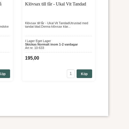
å
Klövsax till får - Ukal Vit Tandad
Klövsax till får - Ukal Vit TandadUtrustad med
andske
tandat blad.Denna klövsax klar...
I Lager Eget Lager
Skickas Normalt inom 1-2 vardagar
Art nr. 10-633
195,00
Köp
Köp