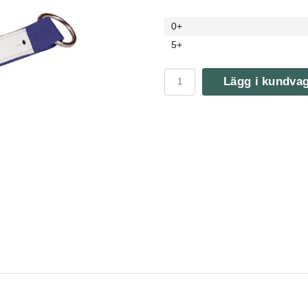
0+
5+
Lägg i kundva