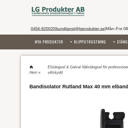
0456-820020
|
kundtjanst@lgprodukter.se
|
Mån–Fre 08
NYA PRODUKTER
KLIPPUTRUSTNING
STÄNG
Elstängsel & Galvat Nätstängsel för professionell
Hem
»
viltskydd
Bandisolator Rutland Max 40 mm elband 