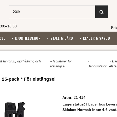
:00–16:30
Pri
SEL
DJURTILLBEHÖR
STALL & GÅRD
KLÄDER & SKYDD
t lantbruk, djurhållning och
»
Isolatorer för
»
» Ba
elstängsel
Bandisolator
elstä
25-pack * För elstängsel
Artnr:
21-414
Lagerstatus:
I Lager hos Levera
Skickas Normalt inom 4-6 vard