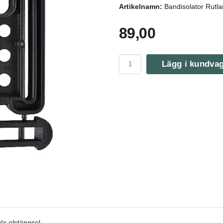
Artikelnamn:
Bandisolator Rutla
89,00
Lägg i kundva
r elstängsel