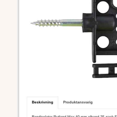
Beskrivning
Produktansvarig
Bandisolator Rutland Max 40 mm elband 25-pack Fö