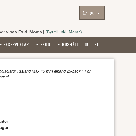
(0)
ser visas Exkl. Moms
|
(Byt till Inkl. Moms)
RESERVDELAR
SKOG
HUSHÅLL
OUTLET
ndisolator Rutland Max 40 mm elband 25-pack * För
ngsel
ntör
agar