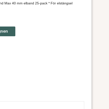
nd Max 40 mm elband 25-pack * För elstängsel
gnen