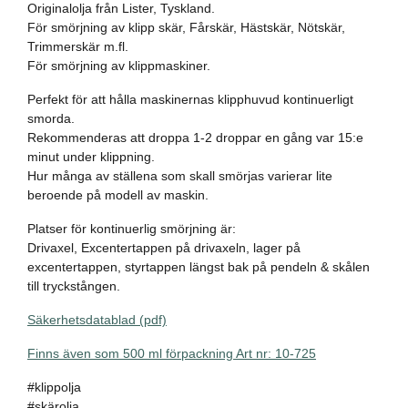
Originalolja från Lister, Tyskland.
För smörjning av klipp skär, Fårskär, Hästskär, Nötskär,
Trimmerskär m.fl.
För smörjning av klippmaskiner.
Perfekt för att hålla maskinernas klipphuvud kontinuerligt
smorda.
Rekommenderas att droppa 1-2 droppar en gång var 15:e
minut under klippning.
Hur många av ställena som skall smörjas varierar lite
beroende på modell av maskin.
Platser för kontinuerlig smörjning är:
Drivaxel, Excentertappen på drivaxeln, lager på
excentertappen, styrtappen längst bak på pendeln & skålen
till tryckstången.
Säkerhetsdatablad (pdf)
Finns även som 500 ml förpackning Art nr: 10-725
#klippolja
#skärolja