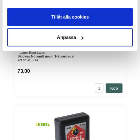
Tillåt alla cookies
Lammutdragare Plast
Anpassa
Lammutdragare PlastLammutdragare i plast med snara.Denna
födselhjälp används ...
I Lager Eget Lager
Skickas Normalt inom 1-2 vardagar
Art nr. 40-214
73,00
Köp