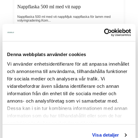
Nappflaska 500 ml med vit napp
Nappflaska 500 ml med vit nappMjuk nappflaska för lamm med
volymgradering.Kom...
I Lager Eget Lager
Skickas Normalt inom 1-2 vardagar
Art nr. 40-019
44,00
Denna webbplats använder cookies
Vi använder enhetsidentifierare för att anpassa innehållet
Köp
och annonserna till användarna, tillhandahålla funktioner
för sociala medier och analysera vår trafik. Vi
vidarebefordrar även sådana identifierare och annan
information från din enhet till de sociala medier och
annons- och analysföretag som vi samarbetar med.
Dessa kan i sin tur kombinera informationen med annan
information som du har tillhandahållit eller som de har
samlat in när du har använt deras tjänster.
Visa detaljer