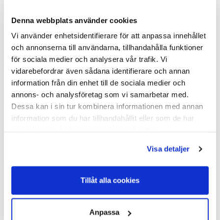
Denna webbplats använder cookies
Vi använder enhetsidentifierare för att anpassa innehållet
och annonserna till användarna, tillhandahålla funktioner
för sociala medier och analysera vår trafik. Vi
vidarebefordrar även sådana identifierare och annan
Gripple Pro Startpaket Mix
information från din enhet till de sociala medier och
Tång + 60 st Gripple Plus Small (1,4 - 2,20 mm) & 60 st
annons- och analysföretag som vi samarbetar med.
Gripple Plus Medium (2,0 - 3,25 mm).
Dessa kan i sin tur kombinera informationen med annan
information som du har tillhandahållit eller som de har
samlat in när du har använt deras tjänster.
Gripple Tång Pro Contractor. Den professionella Gripple-
tången är stark, robust och byggd för att tåla vardagens
Visa detaljer
slitage.
Helt byggd i metall ger överlägsen livslängd. 10:1 utväxling
gör det lättare att spänna trådarna.
Tillåt alla cookies
Quick release funktionen gör positionering på tråden lättare.
Passar alla Gripple skarvar från 1,4 mm till 6 mm
Anpassa
tråddiameter.