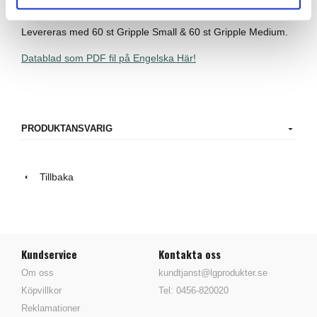
Tången väger 2,5 Kg
Levereras med 60 st Gripple Small & 60 st Gripple Medium.
Datablad som PDF fil på Engelska Här!
PRODUKTANSVARIG
Tillbaka
Kundservice
Kontakta oss
Om oss
kundtjanst@lgprodukter.se
Köpvillkor
Tel: 0456-820020
Reklamationer