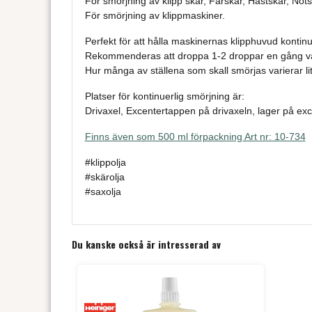
För smörjning av klipp skär, Fårskär, Hästskär, Nöts
För smörjning av klippmaskiner.
Perfekt för att hålla maskinernas klipphuvud kontinu
Rekommenderas att droppa 1-2 droppar en gång var
Hur många av ställena som skall smörjas varierar l
Platser för kontinuerlig smörjning är:
Drivaxel, Excentertappen på drivaxeln, lager på exc
Finns även som 500 ml förpackning Art nr: 10-734
#klippolja
#skärolja
#saxolja
Du kanske också är intresserad av