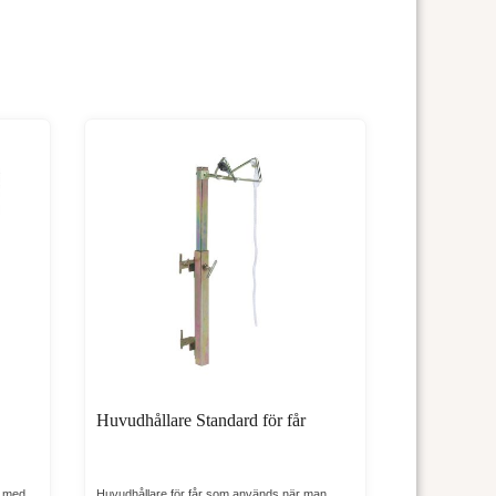
Huvudhållare Standard för får
a med
Huvudhållare för får som används när man