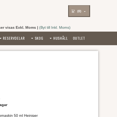
(0)
ser visas Exkl. Moms
|
(Byt till Inkl. Moms)
RESERVDELAR
SKOG
HUSHÅLL
OUTLET
r
agar
ppmaskin 50 ml Heiniger