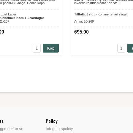
20-packM8 Gänga. Denna koppl...
invävda rostfria trådar.Kan str...
r Eget Lager
Tillfälligt slut
- Kommer snart i lager
s Normalt inom 1-2 vardagar
 21-107
Art nr. 20-269
00
695,00
Köp
ss
Policy
gprodukter.se
Integritetspolicy