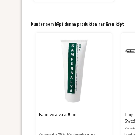
Kunder som köpt denna produkten har även köpt
Kamfersalva 200 ml
Linj
Swed
Varumä
Kamfersalva 200 mlKamfersalva är en
Linjek