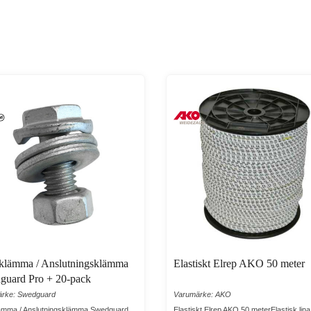
eklämma / Anslutningsklämma
Elastiskt Elrep AKO 50 meter
guard Pro + 20-pack
rke: Swedguard
Varumärke: AKO
lämma / Anslutningsklämma Swedguard
Elastiskt Elrep AKO 50 meterElastisk lin