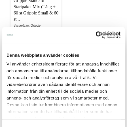
Gripple Standard
Startpaket Mix (Tång +
60 st Gripple Small & 60
st...
Varumärke: Gripple
Gripple Standard Startpaket Mix
(Tång + 60 st Gripple Small & 60
st Gripple M...
I Lager Eget Lager
Skickas Normalt inom 1-2
Denna webbplats använder cookies
vardagar
Art nr. 21-066
Vi använder enhetsidentifierare för att anpassa innehållet
2259,00
och annonserna till användarna, tillhandahålla funktioner
för sociala medier och analysera vår trafik. Vi
vidarebefordrar även sådana identifierare och annan
Köp
information från din enhet till de sociala medier och
annons- och analysföretag som vi samarbetar med.
Dessa kan i sin tur kombinera informationen med annan
information som du har tillhandahållit eller som de har
PRODUKTANSVARIG
samlat in när du har använt deras tjänster.