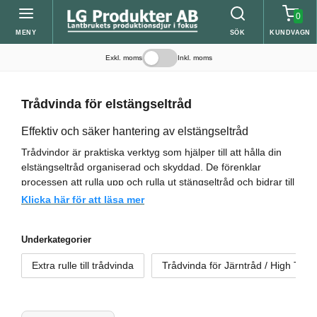
0
MENY
SÖK
KUNDVAGN
Exkl. moms
Inkl. moms
Trådvinda för elstängseltråd
Effektiv och säker hantering av elstängseltråd
Trådvindor är praktiska verktyg som hjälper till att hålla din
elstängseltråd organiserad och skyddad. De förenklar
processen att rulla upp och rulla ut stängseltråd och bidrar till
att förebygga skador på tråden och risken för olyckor.
Klicka här för att läsa mer
Köp trådvindor för elstängsel online
Underkategorier
Vi erbjuder ett brett sortiment av trådvindor i olika storlekar
och material, vilket gör att du kan hitta den perfekta
Extra rulle till trådvinda
Trådvinda för Järntråd / High Tensi
trådvindan för dina specifika behov. Oavsett om du behöver
en trådvinda för att kortare längder av elstängseltråd eller en
mer robust lösning för High Tensile Tråd, har vi något för dig.