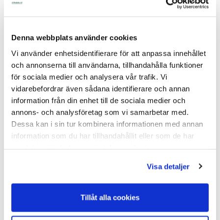
Svart
Super Stor (20-562)
Varumärke: AKO
Varumärke: AKO
Trådvinda Super Stor - Svart
Extra rulle till Trådvinda Super Stor
Trådvinda med kraftig rulle, rullen
(20-562) Spolen rymmer upp till:
Denna webbplats använder cookies
är ca 10 cm...
2000...
Vi använder enhetsidentifierare för att anpassa innehållet
I Lager Eget Lager
I Lager Eget Lager
Skickas Normalt inom 1-2
Skickas Normalt inom 1-2
och annonserna till användarna, tillhandahålla funktioner
vardagar
vardagar
Art nr. 20-562
Art nr. 20-563
för sociala medier och analysera vår trafik. Vi
vidarebefordrar även sådana identifierare och annan
333,00
234,00
information från din enhet till de sociala medier och
annons- och analysföretag som vi samarbetar med.
Köp
Köp
Dessa kan i sin tur kombinera informationen med annan
information som du har tillhandahållit eller som de har
samlat in när du har använt deras tjänster.
Visa detaljer
Tillåt alla cookies