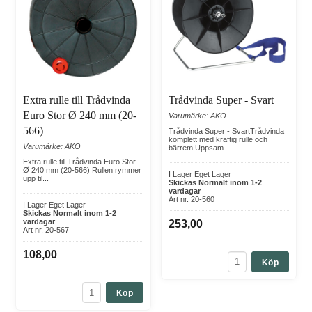
Trådvinda Super - Svart
Extra rulle till Trådvinda
Euro Stor Ø 240 mm (20-
Varumärke: AKO
566)
Trådvinda Super - SvartTrådvinda
komplett med kraftig rulle och
Varumärke: AKO
bärrem.Uppsam...
Extra rulle till Trådvinda Euro Stor
Ø 240 mm (20-566) Rullen rymmer
I Lager Eget Lager
upp til...
Skickas Normalt inom 1-2
vardagar
Art nr. 20-560
I Lager Eget Lager
Skickas Normalt inom 1-2
vardagar
253,00
Art nr. 20-567
108,00
Köp
Köp