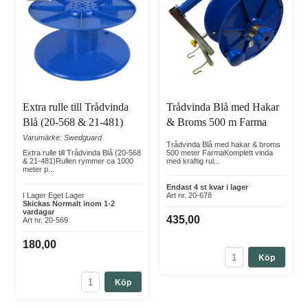
Extra rulle till Trådvinda
Trådvinda Blå med Hakar
Blå (20-568 & 21-481)
& Broms 500 m Farma
Varumärke: Swedguard
Trådvinda Blå med hakar & broms
Extra rulle till Trådvinda Blå (20-568
500 meter FarmaKomplett vinda
& 21-481)Rullen rymmer ca 1000
med kraftig rul...
meter p...
Endast 4 st kvar i lager
I Lager Eget Lager
Art nr. 20-678
Skickas Normalt inom 1-2
vardagar
435,00
Art nr. 20-569
180,00
Köp
Köp