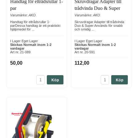
Handtag för eltrådsrullar 1-
Skruvdragar Adapter till
par
trådvinda Duo & Super
Varumärke: AKO
Varumärke: AKO
Handtag för eltrådsrullar 1-
Skruvdragar Adapter till trådvinda
parDessa handtag är ett praktiskt
Duo & Super Används för snabb
hjälpmedel för ...
och smidig ...
I Lager Eget Lager
I Lager Eget Lager
Skickas Normalt inom 1-2
Skickas Normalt inom 1-2
vardagar
vardagar
Art nr. 21-089
Art nr. 20-591
50,00
112,00
Köp
Köp