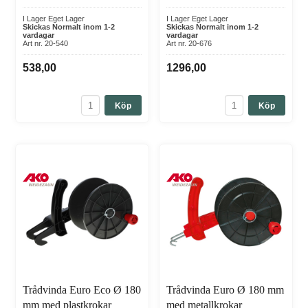
trådvindans användningsområde och önskad hållbarhet.
I Lager Eget Lager
I Lager Eget Lager
Plasttrådvindor är oftast lättare och enklare att hantera,
Skickas Normalt inom 1-2
Skickas Normalt inom 1-2
vardagar
vardagar
medan metalltrådvindor är mer robusta och tåliga.
Art nr. 20-540
Art nr. 20-676
Är trådvindor lämpliga för alla typer av elstängseltråd?
538,00
1296,00
Trådvindor är generellt lämpliga för de flesta typer av
elstängseltråd, men det är viktigt att kontrollera
produktbeskrivningen och tillverkarens rekommendationer för
Köp
Köp
att försäkra dig om att trådvindan passar din specifika
elstängseltråd.
Trådvinda Euro Eco Ø 180
Trådvinda Euro Ø 180 mm
mm med plastkrokar
med metallkrokar