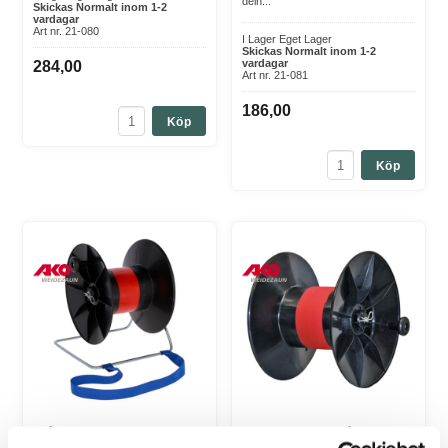
deln...
Skickas Normalt inom 1-2
vardagar
Art nr. 21-080
I Lager Eget Lager
Skickas Normalt inom 1-2
vardagar
284,00
Art nr. 21-081
186,00
Köp
Köp
Trådvinda Super Stor -
Extra rulle till Trådvinda