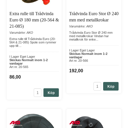
Extra rulle till Trådvinda
Trådvinda Euro Stor Ø 240
Euro Ø 180 mm (20-564 &
mm med metallkrokar
21-085)
Varumärke: AKO
Varumärke: AKO
Trådvinda Euro Stor Ø 240 mm
med metallkrokar Vindan har
Extra rulle till Trådvinda Euro (20-
metallkrok för enke...
564 & 21-085) Spole som rymmer
upp till:...
I Lager Eget Lager
Skickas Normalt inom 1-2
I Lager Eget Lager
vardagar
Skickas Normalt inom 1-2
Art nr. 20-566
vardagar
Art nr. 20-565
192,00
86,00
Köp
Köp