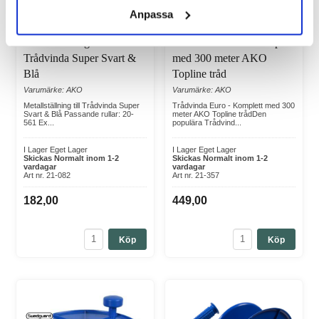
Anpassa
Metallställning till
Trådvinda Euro - Komplett
Trådvinda Super Svart &
med 300 meter AKO
Blå
Topline tråd
Varumärke: AKO
Varumärke: AKO
Metallställning till Trådvinda Super
Trådvinda Euro - Komplett med 300
Svart & Blå Passande rullar: 20-
meter AKO Topline trådDen
561 Ex...
populära Trådvind...
I Lager Eget Lager
I Lager Eget Lager
Skickas Normalt inom 1-2
Skickas Normalt inom 1-2
vardagar
vardagar
Art nr. 21-082
Art nr. 21-357
182,00
449,00
Köp
Köp