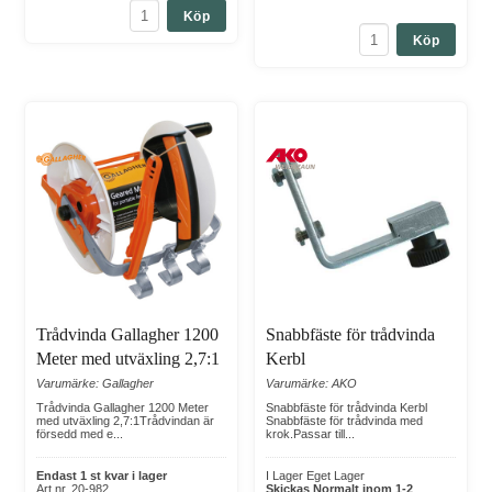
Köp
Köp
Trådvinda Gallagher 1200
Snabbfäste för trådvinda
Meter med utväxling 2,7:1
Kerbl
Varumärke: Gallagher
Varumärke: AKO
Trådvinda Gallagher 1200 Meter
Snabbfäste för trådvinda Kerbl
med utväxling 2,7:1Trådvindan är
Snabbfäste för trådvinda med
försedd med e...
krok.Passar till...
Endast 1 st kvar i lager
I Lager Eget Lager
Art nr. 20-982
Skickas Normalt inom 1-2