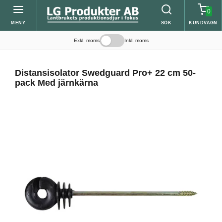
0
MENY
SÖK
KUNDVAGN
Exkl. moms
Inkl. moms
Distansisolator Swedguard Pro+ 22 cm 50-
pack Med järnkärna