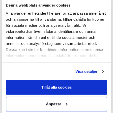
Denna webbplats använder cookies
Vi använder enhetsidentifierare för att anpassa innehållet
Grindankare Kerbl Classic Elförzinkad 10-pack För
och annonserna till användarna, tillhandahålla funktioner
elstängsel
för sociala medier och analysera vår trafik. Vi
Varumärke: Kerbl
vidarebefordrar även sådana identifierare och annan
Grindankare Kerbl Classic Elförzinkad 10-pack För
information från din enhet till de sociala medier och
elstängselGrindankare Elför...
annons- och analysföretag som vi samarbetar med.
I Lager Eget Lager
Dessa kan i sin tur kombinera informationen med annan
Skickas Normalt inom 1-2 vardagar
Art nr. 20-203
information som du har tillhandahållit eller som de har
samlat in när du har använt deras tjänster.
75,00
Visa detaljer
Köp
Tillåt alla cookies
Anpassa