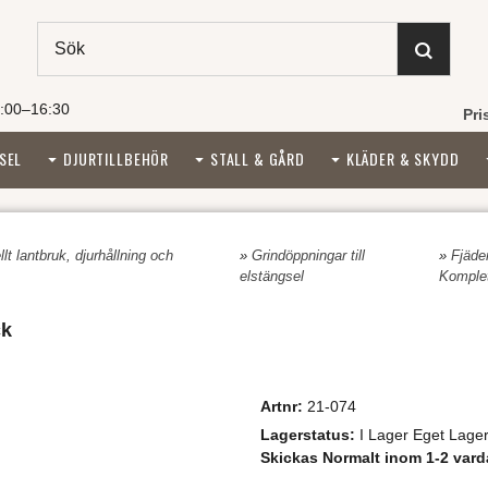
:00–16:30
Pri
SEL
DJURTILLBEHÖR
STALL & GÅRD
KLÄDER & SKYDD
lt lantbruk, djurhållning och
»
Grindöppningar till
»
Fjäde
elstängsel
Komple
ck
Artnr:
21-074
Lagerstatus:
I Lager Eget Lage
Skickas Normalt inom 1-2 vard