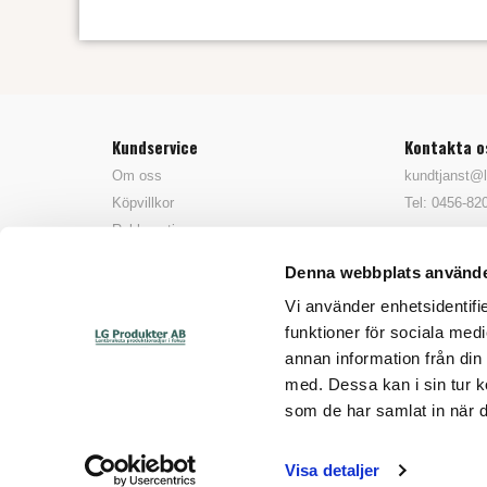
Kundservice
Kontakta o
Om oss
kundtjanst@l
Köpvillkor
Tel: 0456-82
Reklamationer
Fraktbolag & Transportinformation
Denna webbplats använde
Tips & Trix / FAQ
Vi använder enhetsidentifie
Öppettider
funktioner för sociala medi
Reparations information
annan information från din
med. Dessa kan i sin tur k
som de har samlat in när d
Visa detaljer