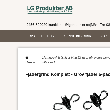
0456-820020
|
kundtjanst@lgprodukter.se
|
Mån–Fre 08
NYA PRODUKTER
KLIPPUTRUSTNING
STÄNG
Elstängsel & Galvat Nätstängsel för professionel
Hem
»
viltskydd
Fjädergrind Komplett - Grov fjäder 5-pa