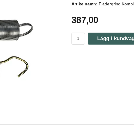
Artikelnamn:
Fjädergrind Komple
387,00
Lägg i kundva