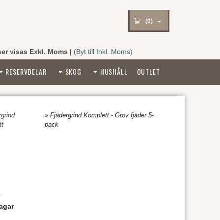
(0)
ser visas Exkl. Moms
|
(Byt till Inkl. Moms)
RESERVDELAR
SKOG
HUSHÅLL
OUTLET
rgrind
» Fjädergrind Komplett - Grov fjäder 5-
tt
pack
r
agar