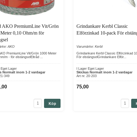
åd AKO PremiumLine Vit/Grön
Grindankare Kerbl Classic
 Meter 0,10 Ohm/m för
Elförzinkad 10-pack För elstän
ngsel
ärke: AKO
Varumärke: Kerbl
 AKO PremiumLine Vit/Grön 1000 Meter
Grindankare Kerbl Classic Elförzinkad 1
m/m - för elstängselEltråd ...
För elstängselGrindankare Elför...
r Eget Lager
I Lager Eget Lager
s Normalt inom 1-2 vardagar
Skickas Normalt inom 1-2 vardagar
 21-349
Art nr. 20-203
,00
75,00
Köp