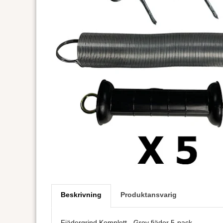
Beskrivning
Produktansvarig
Fjädergrind Komplett - Grov fjäder 5-pack