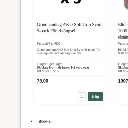
Grindhandtag AKO Soft Grip Svart
Eltr
5-pack För elstängsel
1000
elstä
Varumärke: AKO
Varum
Grindhandtag AKO Soft Grip Svart 5-pack För
Eltråd
elstängselGrindhandtaget är tillv...
0,10 Oh
I Lager Eget Lager
I Lage
Skickas Normalt inom 1-2 vardagar
Skicka
Art nr. 21-072-5
Art nr.
78,00
1007
Köp
Tillbaka