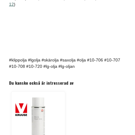
12
)
#klippolja #lgolja #skärolja #saxolja #olja #10-706 #10-707
#10-708 #10-720 #lg-olja #lg-oljan
Du kanske också är intresserad av