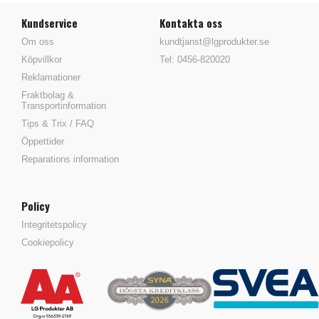
Kundservice
Kontakta oss
Om oss
kundtjanst@lgprodukter.se
Köpvillkor
Tel: 0456-820020
Reklamationer
Fraktbolag &
Transportinformation
Tips & Trix / FAQ
Öppettider
Reparations information
Policy
Integritetspolicy
Cookiepolicy