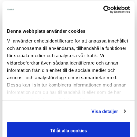
Kunder som köpt denna produkten har även köpt
Denna webbplats använder cookies
Vi använder enhetsidentifierare för att anpassa innehållet
och annonserna till användarna, tillhandahålla funktioner
för sociala medier och analysera vår trafik. Vi
vidarebefordrar även sådana identifierare och annan
information från din enhet till de sociala medier och
annons- och analysföretag som vi samarbetar med.
Dessa kan i sin tur kombinera informationen med annan
information som du har tillhandahållit eller som de har
Stängseltestare AKO 8 steg 1000 - 10000 Volt
samlat in när du har använt deras tjänster.
Varumärke: AKO
Stängseltestare AKO 8 steg 1000 - 10000 VoltGradering från 1.000 -
Visa detaljer
10.000 Vol...
I Lager Eget Lager
Skickas Normalt inom 1-2 vardagar
Tillåt alla cookies
Art nr. 21-033