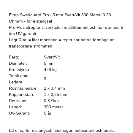
Elrep Swedguard Pro+ 5 mm Svart/Vit 300 Meter. 0.30
Ohm/m - för elstängsel
Pro Plus elrep är tillverkade i multifillament och har därmed 5
års UV-garanti.
Lågt Ω-tal = lågt motstånd = repet har bättre förmåga att
transportera strömmen.
Färg:
Svart/Vit.
Diameter:
5 mm
Brottstyrka:
428 kg.
Totalt antal
3
Ledare:
Rostfria ledare:
2 x 0,4 mm
Kopparledare
1 x 0,25 mm
Resistans:
0,3 Ω/m
Längd:
300 meter
UV-Garanti
5 år
Ett elrep för elstängsel, hästhagar, betesmark och andra