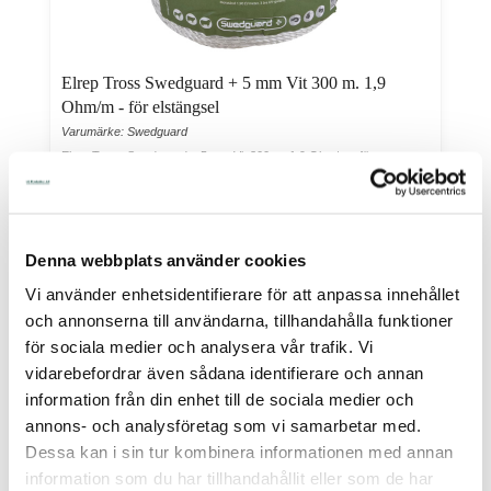
Elrep Tross Swedguard + 5 mm Vit 300 m. 1,9
Ohm/m - för elstängsel
Varumärke: Swedguard
Elrep Tross Swedguard + 5 mm Vit 300 m. 1,9 Ohm/m - för
elstängselElrepen som...
I Lager Eget Lager
Skickas Normalt inom 1-2 vardagar
Art nr. 20-349
Denna webbplats använder cookies
305,00
Vi använder enhetsidentifierare för att anpassa innehållet
och annonserna till användarna, tillhandahålla funktioner
Köp
för sociala medier och analysera vår trafik. Vi
vidarebefordrar även sådana identifierare och annan
information från din enhet till de sociala medier och
annons- och analysföretag som vi samarbetar med.
Dessa kan i sin tur kombinera informationen med annan
information som du har tillhandahållit eller som de har