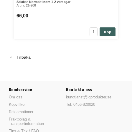
Skickas Normalt inom 1-2 vardagar
Art nr. 21-208
66,00
Köp
Tillbaka
Kundservice
Kontakta oss
Om oss
kundtjanst@lgprodukter.se
Köpvillkor
Tel: 0456-820020
Reklamationer
Fraktbolag &
Transportinformation
Tips & Trix / FAQ