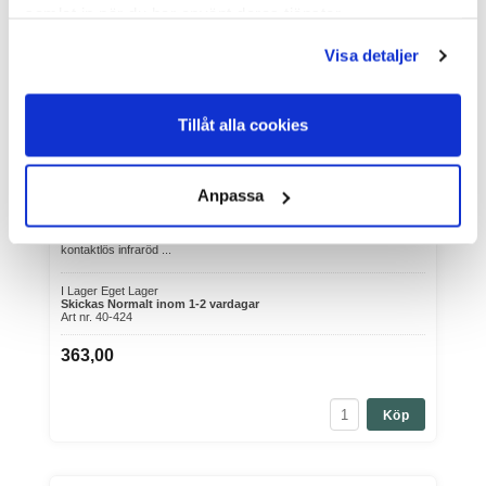
samlat in när du har använt deras tjänster.
Visa detaljer
Tillåt alla cookies
Febertermometer Kerbl IR
Anpassa
Varumärke: Kerbl
Febertermometer Kerbl IR Febertermometer Kerbl IR är en
kontaktlös infraröd ...
I Lager Eget Lager
Skickas Normalt inom 1-2 vardagar
Art nr. 40-424
363,00
Köp