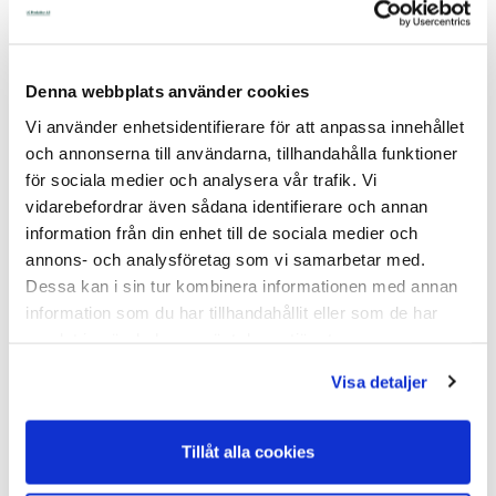
Denna webbplats använder cookies
Vi använder enhetsidentifierare för att anpassa innehållet
och annonserna till användarna, tillhandahålla funktioner
för sociala medier och analysera vår trafik. Vi
vidarebefordrar även sådana identifierare och annan
Överskär - Heiniger
Klipperspray Kruuse
information från din enhet till de sociala medier och
Edge 10-pack
400 ml
Fårsaxskär
annons- och analysföretag som vi samarbetar med.
Dessa kan i sin tur kombinera informationen med annan
Varumärke: Heiniger
Varumärke: Kruuse
Överskär - Heiniger Edge 10-
Klipperspray Kruuse 400
information som du har tillhandahållit eller som de har
pack FårsaxskärFungerar
mlSaxspray / klippspray som
perfekt för all typ av kl...
används som desinfektion,...
samlat in när du har använt deras tjänster.
I Lager Eget Lager
I Lager Eget Lager
Visa detaljer
Skickas Normalt inom 1-2
Skickas Normalt inom 1-2
vardagar
vardagar
Art nr. 10-140-10
Art nr. 10-723
Tillåt alla cookies
963,00
77,00