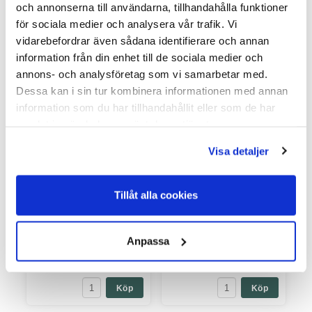
och annonserna till användarna, tillhandahålla funktioner
för sociala medier och analysera vår trafik. Vi
vidarebefordrar även sådana identifierare och annan
information från din enhet till de sociala medier och
annons- och analysföretag som vi samarbetar med.
Dessa kan i sin tur kombinera informationen med annan
Specialolja för
Heiniger Refill
information som du har tillhandahållit eller som de har
klippmaskin 50 ml
smörjolja, 500 ml
samlat in när du har använt deras tjänster.
Heiniger
Varumärke: Heiniger
Varumärke: Heiniger
Visa detaljer
Specialolja för klippmaskin 50 ml
Heiniger Refill smörjolja, 500
HeinigerFör smörjning av klipp
mlFör smörjning av klipp skär,
skär, Fårskä...
Fårskär, Hästsk...
Tillåt alla cookies
I Lager Eget Lager
I Lager Eget Lager
Skickas Normalt inom 1-2
Skickas Normalt inom 1-2
vardagar
vardagar
Art nr. 10-732
Art nr. 10-734
Anpassa
49,00
220,00
Köp
Köp