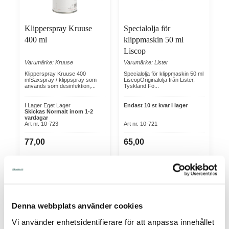
Klipperspray Kruuse
Specialolja för
400 ml
klippmaskin 50 ml
Liscop
Varumärke: Kruuse
Varumärke: Lister
Klipperspray Kruuse 400
Specialolja för klippmaskin 50 ml
mlSaxspray / klippspray som
LiscopOriginalolja från Lister,
används som desinfektion,...
Tyskland.Fö...
I Lager Eget Lager
Endast 10 st kvar i lager
Skickas Normalt inom 1-2
vardagar
Art nr. 10-723
Art nr. 10-721
77,00
65,00
Köp
Köp
Denna webbplats använder cookies
Vi använder enhetsidentifierare för att anpassa innehållet