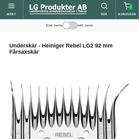
0
MENY
SÖK
KUNDVAGN
Exkl. moms
Inkl. moms
Underskär - Heiniger Rebel LG2 92 mm
Fårsaxskär