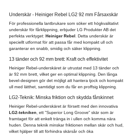
Underskär - Heiniger Rebel LG2 92 mm Fårsaxskär
För professionella lantbrukare som söker ett högkvalitativt
underskär för fårklippning, erbjuder LG Produkter AB det
perfekta verktyget:
Heiniger Rebel
. Detta underskär är
speciellt utformat för att passa får med kompakt ull och
garanterar en snabb, smidig och säker klippning.
13 tänder och 92 mm brett: Kraft och effektivitet
Heiniger Rebel-underskäret är utrustat med 13 tänder och
är 92 mm brett, vilket ger en optimal klippning. Den långa
bevel-designen gör det möjligt att hantera tjock och kompakt
ull med lätthet, samtidigt som du får en proffsig klippning.
LG2-Teknik: Minska friktion och skydda fårskinnet
Heiniger Rebel-underskäret är försett med den innovativa
LG2-tekniken
, ett "Superior Long Groove" skär som är
framtaget för att enkelt tränga in i ullen och komma nära
huden. Denna teknik minskar friktionen mellan skär och hud,
vilket hjälper till att förhindra skärsår och öka